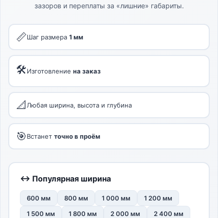
зазоров и переплаты за «лишние» габариты.
📏
Шаг размера
1 мм
🛠
Изготовление
на заказ
📐
Любая ширина, высота и глубина
🎯
Встанет
точно в проём
↔ Популярная ширина
600 мм
800 мм
1 000 мм
1 200 мм
1 500 мм
1 800 мм
2 000 мм
2 400 мм