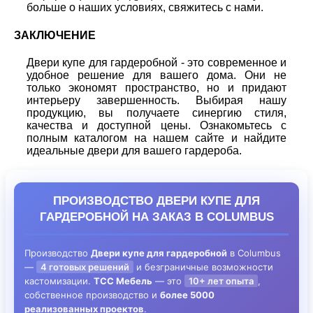
больше о наших условиях, свяжитесь с нами.
ЗАКЛЮЧЕНИЕ
Двери купе для гардеробной - это современное и
удобное решение для вашего дома. Они не
только экономят пространство, но и придают
интерьеру завершенность. Выбирая нашу
продукцию, вы получаете синергию стиля,
качества и доступной цены. Ознакомьтесь с
полным каталогом на нашем сайте и найдите
идеальные двери для вашего гардероба.
ПРОИЗВОДСТВО ДВЕРИ КУПЕ ДЛЯ
ГАРДЕРОБНОЙ НА ЗАКАЗ В COLUMBUS
Производство
Двери купе для гардеробной
в Columbus
—
4 готовых решений
и безграничные возможности
кастомизации.
ТСС Мебель
— это
10+ лет опыта
,
собственное производство и
более 5000
реализованных проектов
.