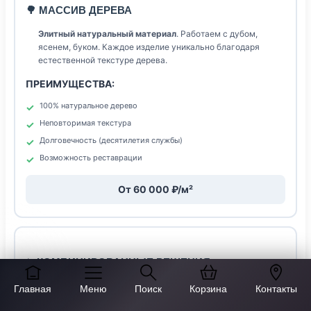
🌳 МАССИВ ДЕРЕВА
Элитный натуральный материал
. Работаем с дубом,
ясенем, буком. Каждое изделие уникально благодаря
естественной текстуре дерева.
ПРЕИМУЩЕСТВА:
100% натуральное дерево
Неповторимая текстура
Долговечность (десятилетия службы)
Возможность реставрации
От 60 000 ₽/м²
✨ КОМБИНИРОВАННЫЕ РЕШЕНИЯ
Оптимальный подход
— корпус из ЛДСП, фасады из
Главная
Меню
Поиск
Корзина
Контакты
МДФ или массива. Экономия до 30% при сохранении