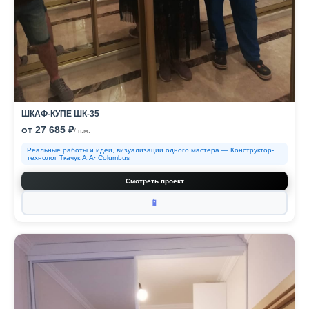
ШКАФ-КУПЕ ШК-35
от 27 685 ₽
/ п.м.
Реальные работы и идеи, визуализации одного мастера — Конструктор-
технолог Ткачук А.А· Columbus
Смотреть проект
📱