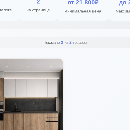
2
от 21 800₽
до 
талоге
на странице
минимальная цена
максим
2
2
Показано
из
товаров