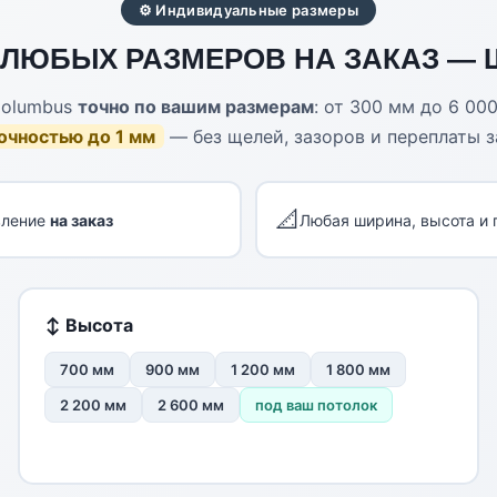
⚙ Индивидуальные размеры
ЛЮБЫХ РАЗМЕРОВ НА ЗАКАЗ — 
olumbus
точно по вашим размерам
: от 300 мм до 6 00
точностью до 1 мм
— без щелей, зазоров и переплаты з
📐
вление
на заказ
Любая ширина, высота и 
↕ Высота
700 мм
900 мм
1 200 мм
1 800 мм
2 200 мм
2 600 мм
под ваш потолок