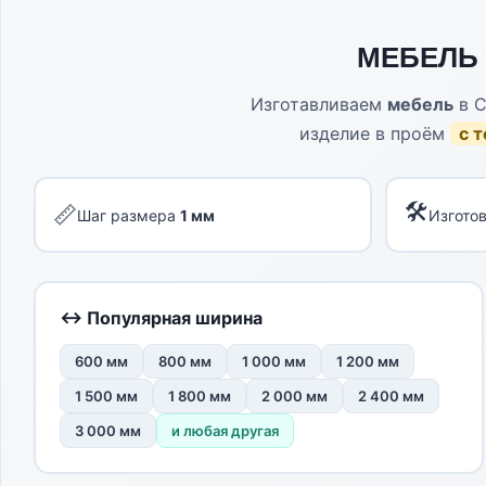
МЕБЕЛЬ 
Изготавливаем
мебель
в C
изделие в проём
с 
🛠
📏
Шаг размера
1 мм
Изгото
↔ Популярная ширина
600 мм
800 мм
1 000 мм
1 200 мм
1 500 мм
1 800 мм
2 000 мм
2 400 мм
3 000 мм
и любая другая