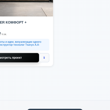
ER КОМФОРТ +
₽
/ п.м.
оты и идеи, визуализации одного
нструктор-технолог Ткачук А.А·
мотреть проект
📱