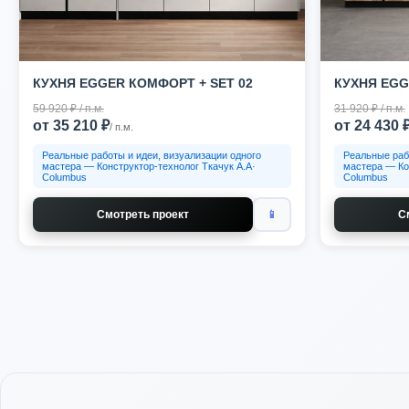
КУХНЯ EGGER КОМФОРТ + SET 02
КУХНЯ EGG
59 920 ₽ / п.м.
31 920 ₽ / п.м.
от 35 210 ₽
от 24 430 
/ п.м.
Реальные работы и идеи, визуализации одного
Реальные раб
мастера — Конструктор-технолог Ткачук А.А·
мастера — Ко
Columbus
Columbus
Смотреть проект
📱
С