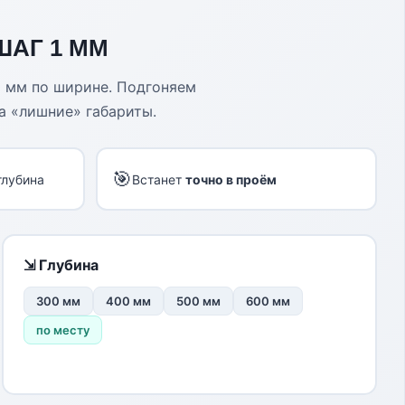
ШАГ 1 ММ
0 мм по ширине. Подгоняем
а «лишние» габариты.
🎯
глубина
Встанет
точно в проём
⇲ Глубина
300 мм
400 мм
500 мм
600 мм
по месту