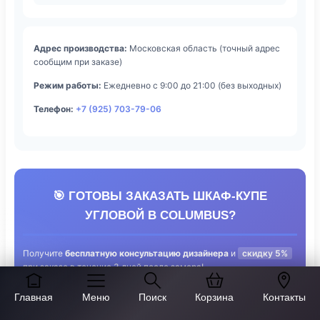
Адрес производства:
Московская область (точный адрес
сообщим при заказе)
Режим работы:
Ежедневно с 9:00 до 21:00 (без выходных)
Телефон:
+7 (925) 703-79-06
🎯 ГОТОВЫ ЗАКАЗАТЬ ШКАФ-КУПЕ
УГЛОВОЙ В COLUMBUS?
Получите
бесплатную консультацию дизайнера
и
скидку 5%
при заказе в течение 3 дней после замера!
✅ Выезд дизайнера —
бесплатно
Главная
Меню
Поиск
Корзина
Контакты