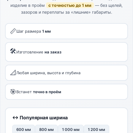
изделие в проём
с точностью до 1 мм
— без щелей,
зазоров и переплаты за «лишние» габариты.
📏
Шаг размера
1 мм
🛠
Изготовление
на заказ
📐
Любая ширина, высота и глубина
🎯
Встанет
точно в проём
↔ Популярная ширина
600 мм
800 мм
1 000 мм
1 200 мм