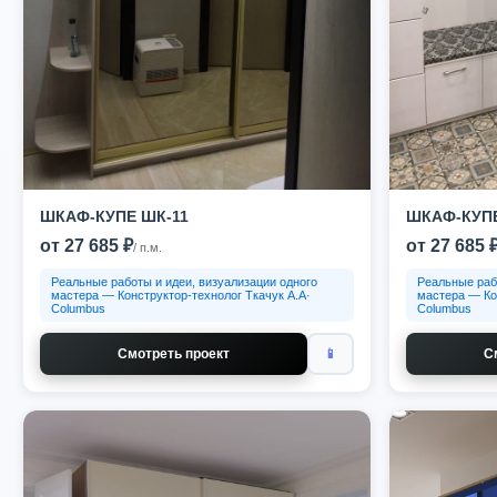
ШКАФ-КУПЕ ШК-11
ШКАФ-КУПЕ
от 27 685 ₽
от 27 685 
/ п.м.
Реальные работы и идеи, визуализации одного
Реальные раб
мастера — Конструктор-технолог Ткачук А.А·
мастера — Ко
Columbus
Columbus
Смотреть проект
📱
С