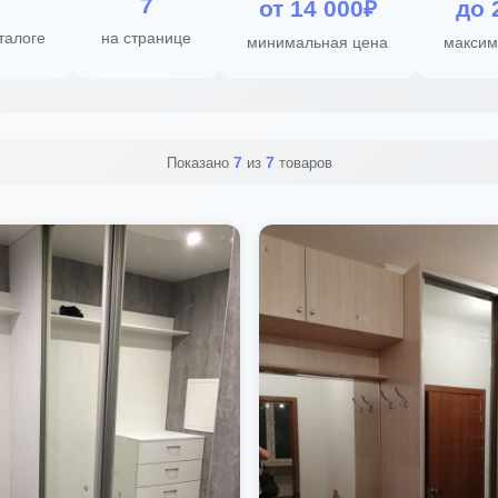
7
от 14 000₽
до 
талоге
на странице
минимальная цена
максим
7
7
Показано
из
товаров