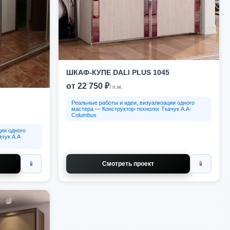
ШКАФ-КУПЕ DALI PLUS 1045
от 22 750 ₽
/ п.м.
Реальные работы и идеи, визуализации одного
мастера — Конструктор-технолог Ткачук А.А·
Columbus
ии одного
чук А.А·
📱
Смотреть проект
📱