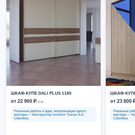
ШКАФ-КУПЕ DALI PLUS 1180
ШКАФ-КУПЕ
от 22 960 ₽
от 23 800 
/ п.м.
Реальные работы и идеи, визуализации одного
Реальные раб
мастера — Конструктор-технолог Ткачук А.А·
мастера — Ко
Columbus
Columbus