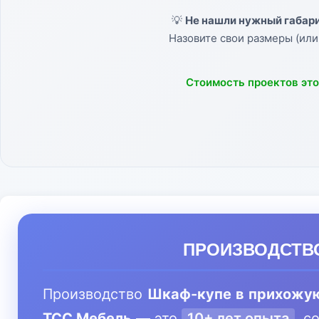
💡
Не нашли нужный габари
Назовите свои размеры (или
Стоимость проектов эт
ПРОИЗВОДСТВО
Производство
Шкаф-купе в прихожу
ТСС Мебель
— это
10+ лет опыта
, с