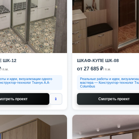
 ШК-12
ШКАФ-КУПЕ ШК-08
₽
от 27 685 ₽
/ п.м.
/ п.м.
оты и идеи, визуализации одного
Реальные работы и идеи, визуализац
нструктор-технолог Ткачук А.А·
мастера — Конструктор-технолог Тка
Columbus
мотреть проект
📱
Смотреть проект