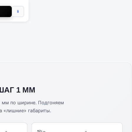
📱
ШАГ 1 ММ
0 мм по ширине. Подгоняем
а «лишние» габариты.