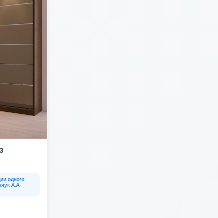
3
ии одного
чук А.А·