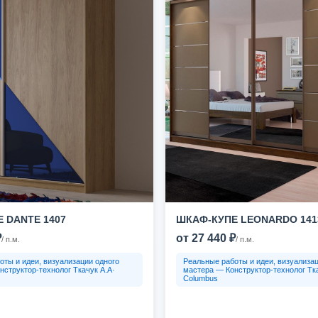
 DANTE 1407
ШКАФ-КУПЕ LEONARDO 141
₽
от 27 440 ₽
/ п.м.
/ п.м.
оты и идеи, визуализации одного
Реальные работы и идеи, визуализац
нструктор-технолог Ткачук А.А·
мастера — Конструктор-технолог Тка
Columbus