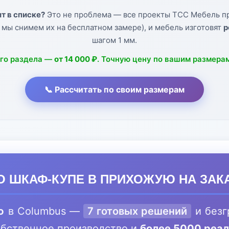
т в списке?
Это не проблема — все проекты ТСС Мебель пр
 мы снимем их на бесплатном замере), и мебель изготовят
р
шагом 1 мм.
ого раздела —
от 14 000 ₽
. Точную цену по вашим размера
📞 Рассчитать по своим размерам
 ШКАФ-КУПЕ В ПРИХОЖУЮ НА ЗАК
ю
в Columbus —
7 готовых решений
и безг
обственное производство и
более 5000 реа