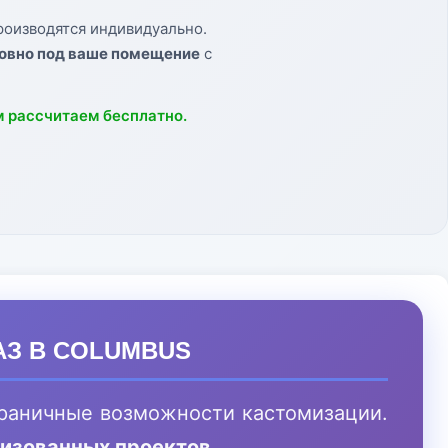
оизводятся индивидуально.
овно под ваше помещение
с
м рассчитаем бесплатно.
АЗ В COLUMBUS
раничные возможности кастомизации.
лизованных проектов
.