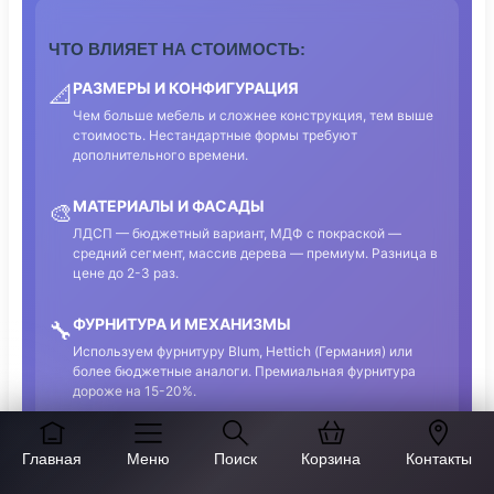
ЧТО ВЛИЯЕТ НА СТОИМОСТЬ:
РАЗМЕРЫ И КОНФИГУРАЦИЯ
📐
Чем больше мебель и сложнее конструкция, тем выше
стоимость. Нестандартные формы требуют
дополнительного времени.
МАТЕРИАЛЫ И ФАСАДЫ
🎨
ЛДСП — бюджетный вариант, МДФ с покраской —
средний сегмент, массив дерева — премиум. Разница в
цене до 2-3 раз.
ФУРНИТУРА И МЕХАНИЗМЫ
🔧
Используем фурнитуру Blum, Hettich (Германия) или
более бюджетные аналоги. Премиальная фурнитура
дороже на 15-20%.
ДОПОЛНИТЕЛЬНЫЕ ОПЦИИ
✨
Главная
Меню
Поиск
Корзина
Контакты
Подсветка, стеклянные элементы, зеркала, встроенная
техника — каждая опция добавляет к стоимости.