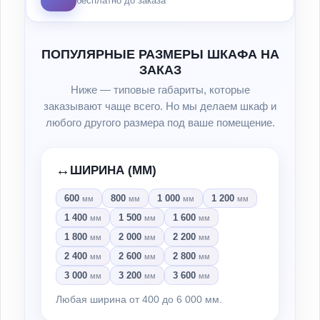
бесплатно до заказа
ПОПУЛЯРНЫЕ РАЗМЕРЫ ШКАФА НА
ЗАКАЗ
Ниже — типовые габариты, которые
заказывают чаще всего. Но мы делаем шкаф и
любого другого размера под ваше помещение.
↔️
ШИРИНА (ММ)
600
800
1 000
1 200
мм
мм
мм
мм
1 400
1 500
1 600
мм
мм
мм
1 800
2 000
2 200
мм
мм
мм
2 400
2 600
2 800
мм
мм
мм
3 000
3 200
3 600
мм
мм
мм
Любая ширина от 400 до 6 000 мм.