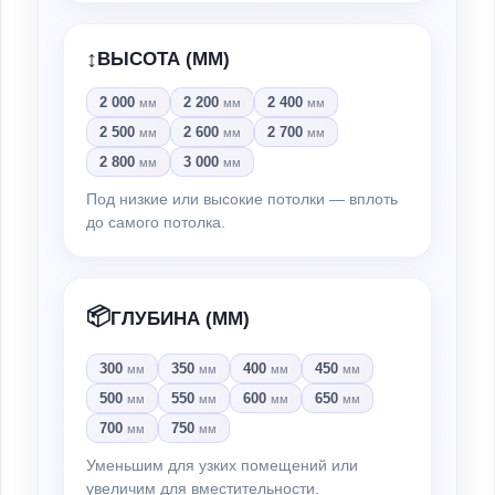
↕️
ВЫСОТА (ММ)
2 000
2 200
2 400
мм
мм
мм
2 500
2 600
2 700
мм
мм
мм
2 800
3 000
мм
мм
Под низкие или высокие потолки — вплоть
до самого потолка.
📦
ГЛУБИНА (ММ)
300
350
400
450
мм
мм
мм
мм
500
550
600
650
мм
мм
мм
мм
700
750
мм
мм
Уменьшим для узких помещений или
увеличим для вместительности.