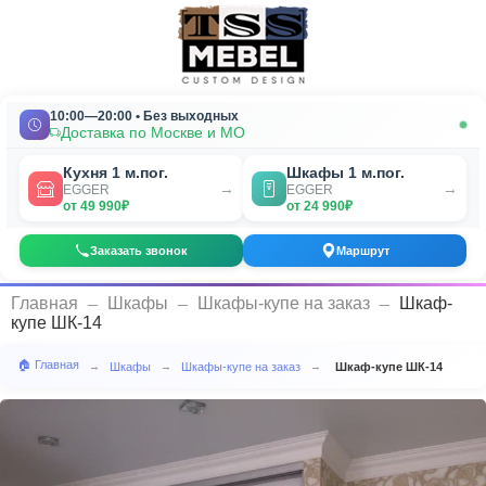
10:00—20:00 • Без выходных
Доставка по Москве и МО
Кухня 1 м.пог.
Шкафы 1 м.пог.
→
→
EGGER
EGGER
от 49 990₽
от 24 990₽
Заказать звонок
Маршрут
_
_
_
Главная
Шкафы
Шкафы-купе на заказ
Шкаф-
купе ШК-14
🏠 Главная
Шкафы
Шкафы-купе на заказ
Шкаф-купе ШК-14
→
→
→