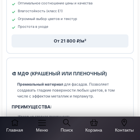
Оптимальное соотношение цены и качества
Влагостойкость (класс Е1)
Огромный выбор цветов и текстур
Простота в уходе
От 21 800 ₽/м²
🎨 МДФ (КРАШЕНЫЙ ИЛИ ПЛЕНОЧНЫЙ)
Премиальный материал
для фасадов. Позволяет
создавать гладкие поверхности любых цветов, в том
числе с эффектом металлик и перламутр.
ПРЕИМУЩЕСТВА:
Идеально гладкая поверхность
Любые цвета по каталогу RAL
Главная
Меню
Поиск
Корзина
Контакты
Возможность фрезеровки (узоры, фаски)
Экологичность