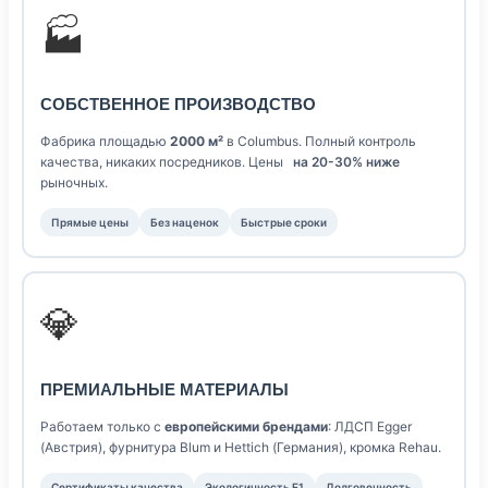
🏭
СОБСТВЕННОЕ ПРОИЗВОДСТВО
Фабрика площадью
2000 м²
в Columbus. Полный контроль
качества, никаких посредников. Цены
на 20-30% ниже
рыночных.
Прямые цены
Без наценок
Быстрые сроки
💎
ПРЕМИАЛЬНЫЕ МАТЕРИАЛЫ
Работаем только с
европейскими брендами
: ЛДСП Egger
(Австрия), фурнитура Blum и Hettich (Германия), кромка Rehau.
Сертификаты качества
Экологичность E1
Долговечность