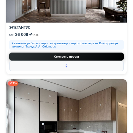
ЭЛЕГАНТУС
от 36 008 ₽
/ п.м.
Реальные работы и идеи, визуализации одного мастера — Конструктор-
технолог Ткачук А.А· Columbus
Смотреть проект
📱
-13%