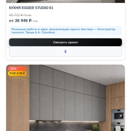
КУХНЯ EGGER STUDIO 01
45 711 ₽ / п.м.
от 36 946 ₽
/ п.м.
Реальные работы и идеи, визуализации одного мастера — Конструктор-
технолог Ткачук А.А· Columbus
Смотреть проект
📱
-26%
PUR-КЛЕЙ