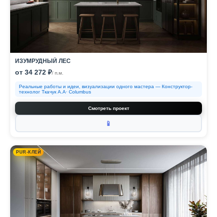
ИЗУМРУДНЫЙ ЛЕС
от 34 272 ₽
/ п.м.
Реальные работы и идеи, визуализации одного мастера — Конструктор-
технолог Ткачук А.А· Columbus
Смотреть проект
📱
PUR-КЛЕЙ