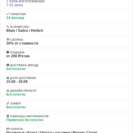
⚡ СРОК ИЗГОТОВЛЕНИЯ:
7-21 день
✅ ГАРАНТИЯ:
24 месяца
🔧 ФУРНИТУРА:
Blum / Salice / Hettich
🛠️ СБОРКА:
30% от стоимости
🏢 ПОДЪЕМ:
от 200 ₽/этаж
🚚 ДОСТАВКА (МКАД):
Бесплатно
📅 ДАТА ДОСТАВКИ:
15.08 - 29.08
🎨 ДИЗАЙН-ПРОЕКТ:
Бесплатно
📏 ЗАМЕР:
Бесплатно
🎁 ОБРАЗЦЫ МАТЕРИАЛОВ:
Привезем бесплатно
💳 ОПЛАТА:
Наличные / Карта / Оплаты частями | Яндекс Сплит