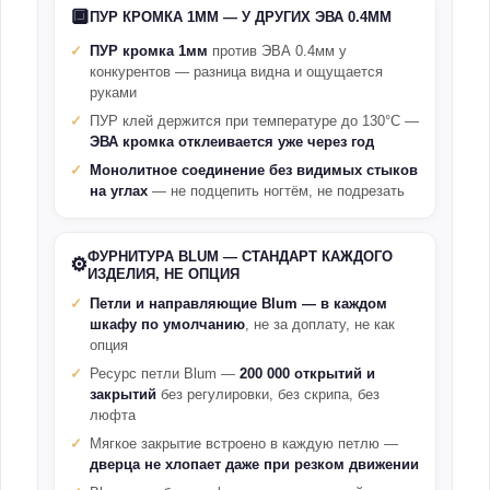
🔲
ПУР КРОМКА 1ММ — У ДРУГИХ ЭВА 0.4ММ
ПУР кромка 1мм
против ЭВА 0.4мм у
конкурентов — разница видна и ощущается
руками
ПУР клей держится при температуре до 130°С —
ЭВА кромка отклеивается уже через год
Монолитное соединение без видимых стыков
на углах
— не подцепить ногтём, не подрезать
ФУРНИТУРА BLUM — СТАНДАРТ КАЖДОГО
⚙️
ИЗДЕЛИЯ, НЕ ОПЦИЯ
Петли и направляющие Blum — в каждом
шкафу по умолчанию
, не за доплату, не как
опция
Ресурс петли Blum —
200 000 открытий и
закрытий
без регулировки, без скрипа, без
люфта
Мягкое закрытие встроено в каждую петлю —
дверца не хлопает даже при резком движении