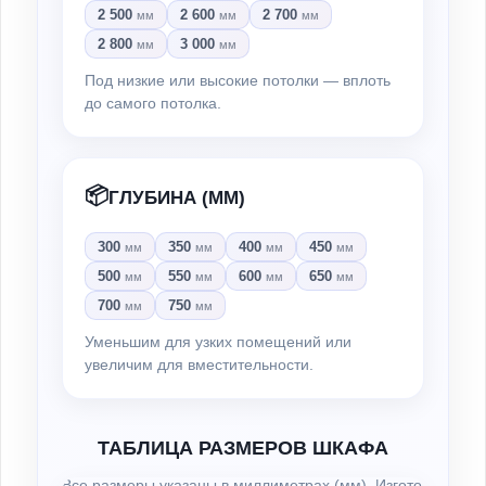
2 500
2 600
2 700
мм
мм
мм
2 800
3 000
мм
мм
Под низкие или высокие потолки — вплоть
до самого потолка.
📦
ГЛУБИНА (ММ)
300
350
400
450
мм
мм
мм
мм
500
550
600
650
мм
мм
мм
мм
700
750
мм
мм
Уменьшим для узких помещений или
увеличим для вместительности.
ТАБЛИЦА РАЗМЕРОВ ШКАФА
Все размеры указаны в миллиметрах (мм). Изготовление н