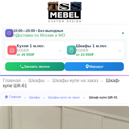
10:00—20:00 • Без выходных
Доставка по Москве и МО
Кухня 1 м.пог.
Шкафы 1 м.пог.
→
→
EGGER
EGGER
от 49 990₽
от 24 990₽
Заказать звонок
Маршрут
_
_
_
Главная
Шкафы
Шкафы-купе на заказ
Шкаф-
купе ШК-61
🏠 Главная
Шкафы
Шкафы-купе на заказ
Шкаф-купе ШК-61
→
→
→