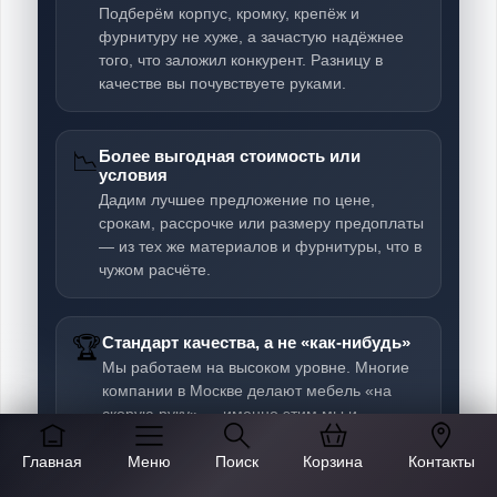
Подберём корпус, кромку, крепёж и
фурнитуру не хуже, а зачастую надёжнее
того, что заложил конкурент. Разницу в
качестве вы почувствуете руками.
📉
Более выгодная стоимость или
условия
Дадим лучшее предложение по цене,
срокам, рассрочке или размеру предоплаты
— из тех же материалов и фурнитуры, что в
чужом расчёте.
🏆
Стандарт качества, а не «как-нибудь»
Мы работаем на высоком уровне. Многие
компании в Москве делают мебель «на
скорую руку» — именно этим мы и
отличаемся. За те же деньги вы получите
более надёжное изделие.
Главная
Меню
Поиск
Корзина
Контакты