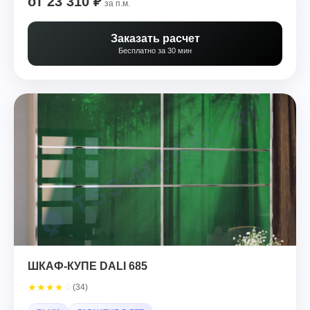
от 23 310 ₽
за п.м.
Заказать расчет
Бесплатно за 30 мин
ШКАФ-КУПЕ DALI 685
★
★
★
★
☆
(34)