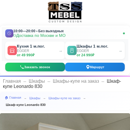
10:00—20:00 • Без выходных
Доставка по Москве и МО
Кухня 1 м.пог.
Шкафы 1 м.пог.
→
→
EGGER
EGGER
от 49 990₽
от 24 990₽
Заказать звонок
Маршрут
_
_
_
Главная
Шкафы
Шкафы-купе на заказ
Шкаф-
купе Leonardo 830
🏠 Главная
Шкафы
Шкафы-купе на заказ
→
→
→
Шкаф-купе Leonardo 830