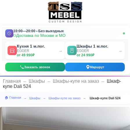
10:00—20:00 • Без выходных
Доставка по Москве и МО
Кухня 1 м.пог.
Шкафы 1 м.пог.
→
→
EGGER
EGGER
от 49 990₽
от 24 990₽
Заказать звонок
Маршрут
_
_
_
Главная
Шкафы
Шкафы-купе на заказ
Шкаф-
купе Dali 524
🏠 Главная
Шкафы
Шкафы-купе на заказ
Шкаф-купе Dali 524
→
→
→