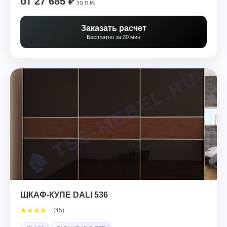
от 27 685 ₽
за п.м.
Заказать расчет
Бесплатно за 30 мин
ШКАФ-КУПЕ DALI 536
★
★
★
★
☆
(45)