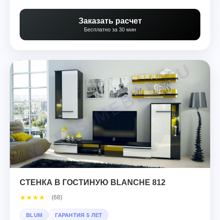
Заказать расчет
Бесплатно за 30 мин
СТЕНКА В ГОСТИНУЮ BLANCHE 812
★
★
★
★
☆
(68)
BLUM
ГАРАНТИЯ 5 ЛЕТ