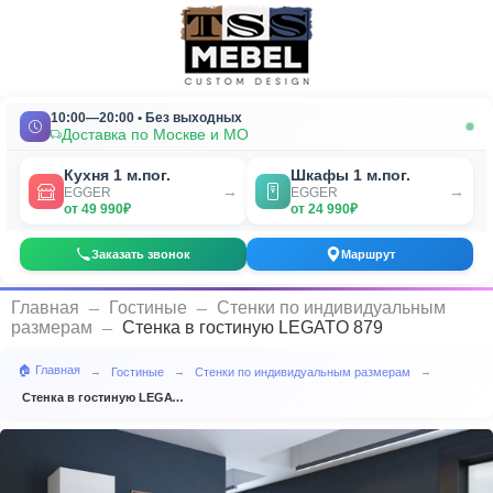
10:00—20:00 • Без выходных
Доставка по Москве и МО
Кухня 1 м.пог.
Шкафы 1 м.пог.
→
→
EGGER
EGGER
от 49 990₽
от 24 990₽
Заказать звонок
Маршрут
_
_
Главная
Гостиные
Стенки по индивидуальным
_
размерам
Стенка в гостиную LEGATO 879
🏠 Главная
Гостиные
Стенки по индивидуальным размерам
→
→
→
Стенка в гостиную LEGATO 879