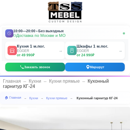
10:00—20:00 • Без выходных
Доставка по Москве и МО
Кухня 1 м.пог.
Шкафы 1 м.пог.
→
→
EGGER
EGGER
от 49 990₽
от 24 990₽
Заказать звонок
Маршрут
_
_
_
Главная
Кухни
Кухни прямые
Кухонный
гарнитур КГ-24
🏠 Главная
Кухни
Кухни прямые
Кухонный гарнитур КГ-24
→
→
→