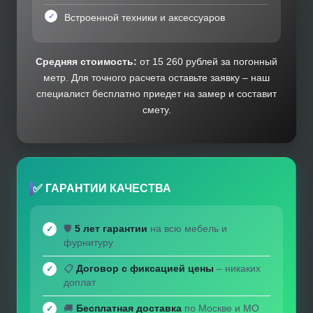
Встроенной техники и аксессуаров
Средняя стоимость:
от 15 260 рублей за погонный
метр. Для точного расчета оставьте заявку – наш
специалист бесплатно приедет на замер и составит
смету.
✅ ГАРАНТИИ КАЧЕСТВА
🛡️
5 лет гарантии
на всю мебель и
фурнитуру
📋
Договор с фиксацией цены
– никаких
доплат
🚚
Бесплатная доставка
по Москве и МО