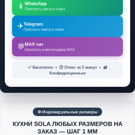
WhatsApp
📱
Прислать смету и эскиз
Telegram
✈️
Прислать смету и эскиз
MAX чат
💬
Написать в мессенджер MAX
✅ Бесплатно • ⏱️ Ответ за 5 минут • 🔐
Конфиденциально
⚙ Индивидуальные размеры
КУХНИ SOLA ЛЮБЫХ РАЗМЕРОВ НА
ЗАКАЗ — ШАГ 1 ММ