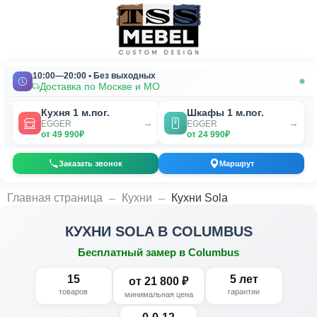
10:00—20:00 • Без выходных
Доставка по Москве и МО
Кухня 1 м.пог.
Шкафы 1 м.пог.
→
→
EGGER
EGGER
от 49 990₽
от 24 990₽
Заказать звонок
Маршрут
_
_
Главная страница
Кухни
Кухни Sola
КУХНИ SOLA В COLUMBUS
Бесплатный замер в Columbus
15
5 лет
от 21 800 ₽
товаров
гарантии
минимальная цена