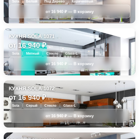
Sola
Белый
Под Дерево
Коричневый
КУХНЯ SOLA 1071
от 16 940 ₽
/ п.м.
Sola
Мятный
Стекло
Glass-L
КУХНЯ SOLA 1072
от 16 940 ₽
/ п.м.
Sola
Серый
Стекло
Glass-L