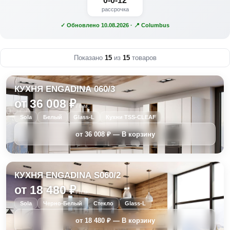
0-0-12
рассрочка
✓ Обновлено 10.08.2026 · 📍 Columbus
Показано
15
из
15
товаров
КУХНЯ ENGADINA 060/3
от 36 008 ₽
/ п.м.
Sola
Белый
Glass-L
Кухни TSS-CLEAF
КУХНЯ ENGADINA S060/2
от 18 480 ₽
/ п.м.
Sola
Черно-Белый
Стекло
Glass-L