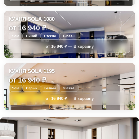
КУХНЯ SOLA 1080
от 16 940 ₽
/ п.м.
Sola
Синий
Стекло
Glass-L
КУХНЯ SOLA 1195
от 16 940 ₽
/ п.м.
Sola
Серый
Белый
Glass-L