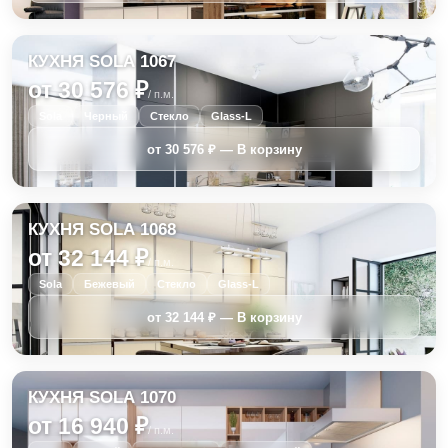
КУХНЯ SOLA 1067
от 30 576 ₽
/ п.м.
Sola
Черный
Стекло
Glass-L
КУХНЯ SOLA 1068
от 32 144 ₽
/ п.м.
Sola
Бежевый
Стекло
Glass-L
КУХНЯ SOLA 1070
от 16 940 ₽
/ п.м.