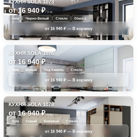
КУХНЯ SOLA 1073
от 16 940 ₽
/ п.м.
Sola
Черно-Белый
Стекло
Glass-L
КУХНЯ SOLA 1076
от 16 940 ₽
/ п.м.
Sola
Белый
Под Камень
Стекло
КУХНЯ SOLA 1078
от 16 940 ₽
/ п.м.
Sola
Серый
Бежевый
Стекло