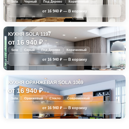
Sola
Черный
Под Дерево
Коричневый
КУХНЯ SOLA 1197
от 16 940 ₽
/ п.м.
Sola
Серый
Под Дерево
Коричневый
КУХНЯ ОРАНЖЕВАЯ SOLA 1069
от 16 940 ₽
/ п.м.
Sola
Оранжевый
Стекло
Современный