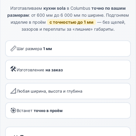
Изготавливаем
кухни sola
в Columbus
точно по вашим
размерам
: от 600 мм до 6 000 мм по ширине. Подгоняем
изделие в проём
с точностью до 1 мм
— без щелей,
зазоров и переплаты за «лишние» габариты.
📏
Шаг размера
1 мм
🛠
Изготовление
на заказ
📐
Любая ширина, высота и глубина
🎯
Встанет
точно в проём