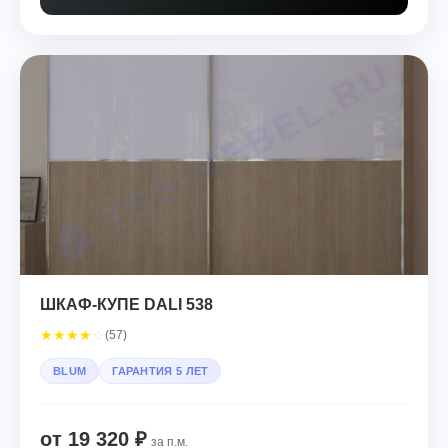
ШКАФ-КУПЕ DALI 538
★
★
★
★
☆
(57)
BLUM
ГАРАНТИЯ 5 ЛЕТ
от 19 320 ₽
за п.м.