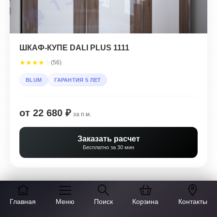
ШКАФ-КУПЕ DALI PLUS 1111
★
★
★
★
☆
(56)
BLUM
ГАРАНТИЯ 5 ЛЕТ
от 22 680 ₽
за п.м.
Заказать расчет
Бесплатно за 30 мин
Главная
Меню
Поиск
Корзина
Контакты
Показать еще варианты
→