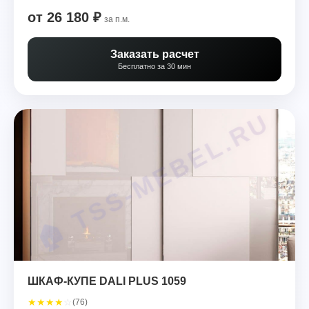
от 26 180 ₽
за п.м.
Заказать расчет
Бесплатно за 30 мин
ШКАФ-КУПЕ DALI PLUS 1059
★
★
★
★
☆
(76)