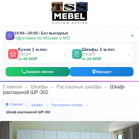
10:00—20:00 • Без выходных
Доставка по Москве и МО
Кухня 1 м.пог.
Шкафы 1 м.пог.
→
→
EGGER
EGGER
от 49 990₽
от 24 990₽
Заказать звонок
Маршрут
_
_
_
Главная
Шкафы
Распашные шкафы
Шкаф-
распашной ШР-302
🏠 Главная
Шкафы
Распашные шкафы
→
→
→
Шкаф-распашной ШР-302