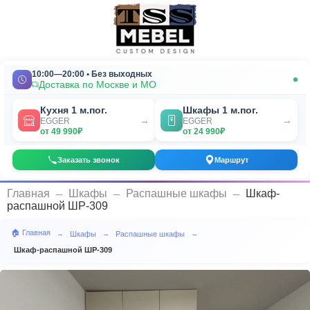
10:00—20:00 • Без выходных
Доставка по Москве и МО
Кухня 1 м.пог.
Шкафы 1 м.пог.
→
→
EGGER
EGGER
от 49 990₽
от 24 990₽
Заказать звонок
Маршрут
_
_
_
Главная
Шкафы
Распашные шкафы
Шкаф-
распашной ШР-309
🏠 Главная
Шкафы
Распашные шкафы
→
→
→
Шкаф-распашной ШР-309