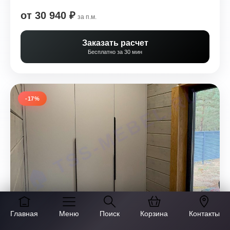
от 30 940 ₽
за п.м.
Заказать расчет
Бесплатно за 30 мин
-17%
ШКАФ КАШЕМИР ШК-60989
Главная
Меню
Поиск
Корзина
Контакты
★
★
★
★
☆
(65)