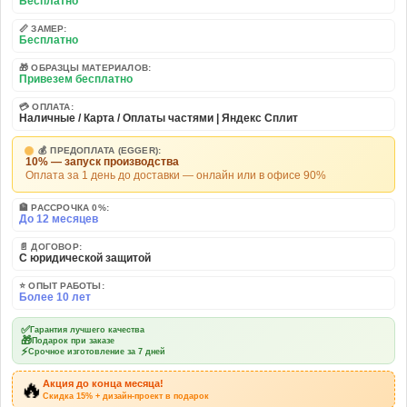
Бесплатно
📏 ЗАМЕР:
Бесплатно
🎁 ОБРАЗЦЫ МАТЕРИАЛОВ:
Привезем бесплатно
💳 ОПЛАТА:
Наличные / Карта / Оплаты частями | Яндекс Сплит
💰 ПРЕДОПЛАТА (EGGER):
10% — запуск производства
Оплата за 1 день до доставки — онлайн или в офисе 90%
🏦 РАССРОЧКА 0%:
До 12 месяцев
📄 ДОГОВОР:
С юридической защитой
⭐ ОПЫТ РАБОТЫ:
Более 10 лет
✅
Гарантия лучшего качества
🎁
Подарок при заказе
⚡
Срочное изготовление за 7 дней
🔥
Акция до конца месяца!
Скидка 15% + дизайн-проект в подарок