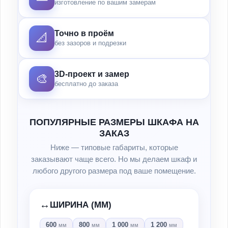
изготовление по вашим замерам
Точно в проём
📐
без зазоров и подрезки
3D-проект и замер
🎨
бесплатно до заказа
ПОПУЛЯРНЫЕ РАЗМЕРЫ ШКАФА НА
ЗАКАЗ
Ниже — типовые габариты, которые
заказывают чаще всего. Но мы делаем шкаф и
любого другого размера под ваше помещение.
↔️
ШИРИНА (ММ)
600
800
1 000
1 200
мм
мм
мм
мм