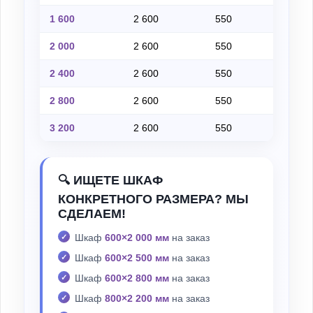
1 600
2 600
550
на
2 000
2 600
550
на
2 400
2 600
550
на
2 800
2 600
550
на
3 200
2 600
550
на
🔍 ИЩЕТЕ ШКАФ
КОНКРЕТНОГО РАЗМЕРА? МЫ
СДЕЛАЕМ!
Шкаф
600×2 000 мм
на заказ
Шкаф
600×2 500 мм
на заказ
Шкаф
600×2 800 мм
на заказ
Шкаф
800×2 200 мм
на заказ