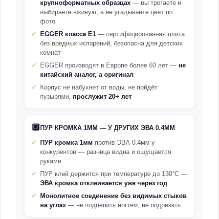
крупноформатных образцах
— вы трогаете и
выбираете вживую, а не угадываете цвет по
фото
EGGER класса E1
— сертифицированная плита
без вредных испарений, безопасна для детских
комнат
EGGER производят в Европе более 60 лет —
не
китайский аналог, а оригинал
Корпус не набухнет от воды, не пойдёт
пузырями,
прослужит 20+ лет
🔲
ПУР КРОМКА 1ММ — У ДРУГИХ ЭВА 0.4ММ
ПУР кромка 1мм
против ЭВА 0.4мм у
конкурентов — разница видна и ощущается
руками
ПУР клей держится при температуре до 130°С —
ЭВА кромка отклеивается уже через год
Монолитное соединение без видимых стыков
на углах
— не подцепить ногтём, не подрезать