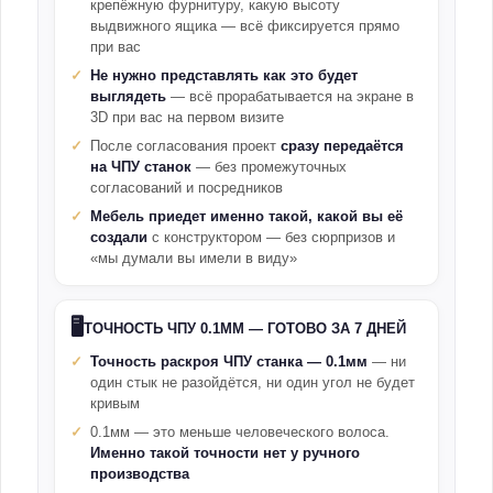
крепёжную фурнитуру, какую высоту
выдвижного ящика — всё фиксируется прямо
при вас
Не нужно представлять как это будет
выглядеть
— всё прорабатывается на экране в
3D при вас на первом визите
После согласования проект
сразу передаётся
на ЧПУ станок
— без промежуточных
согласований и посредников
Мебель приедет именно такой, какой вы её
создали
с конструктором — без сюрпризов и
«мы думали вы имели в виду»
🖥️
ТОЧНОСТЬ ЧПУ 0.1ММ — ГОТОВО ЗА 7 ДНЕЙ
Точность раскроя ЧПУ станка — 0.1мм
— ни
один стык не разойдётся, ни один угол не будет
кривым
0.1мм — это меньше человеческого волоса.
Именно такой точности нет у ручного
производства