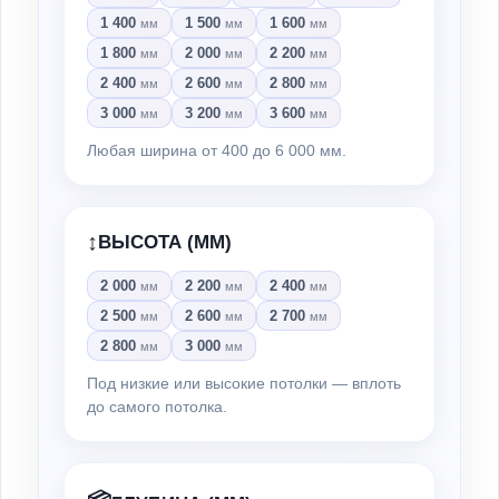
1 400
1 500
1 600
мм
мм
мм
1 800
2 000
2 200
мм
мм
мм
2 400
2 600
2 800
мм
мм
мм
3 000
3 200
3 600
мм
мм
мм
Любая ширина от 400 до 6 000 мм.
↕️
ВЫСОТА (ММ)
2 000
2 200
2 400
мм
мм
мм
2 500
2 600
2 700
мм
мм
мм
2 800
3 000
мм
мм
Под низкие или высокие потолки — вплоть
до самого потолка.