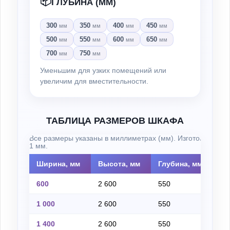
📦
ГЛУБИНА (ММ)
300
350
400
450
мм
мм
мм
мм
500
550
600
650
мм
мм
мм
мм
700
750
мм
мм
Уменьшим для узких помещений или
увеличим для вместительности.
ТАБЛИЦА РАЗМЕРОВ ШКАФА
Все размеры указаны в миллиметрах (мм). Изготовление н
1 мм.
Ширина, мм
Высота, мм
Глубина, мм
Из
600
2 600
550
на
1 000
2 600
550
на
1 400
2 600
550
на