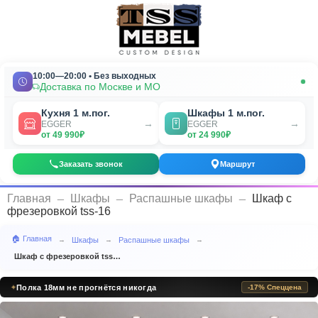
10:00—20:00 • Без выходных
Доставка по Москве и МО
Кухня 1 м.пог.
Шкафы 1 м.пог.
→
→
EGGER
EGGER
от 49 990₽
от 24 990₽
Заказать звонок
Маршрут
_
_
_
Главная
Шкафы
Распашные шкафы
Шкаф с
фрезеровкой tss-16
🏠 Главная
Шкафы
Распашные шкафы
→
→
→
Шкаф с фрезеровкой tss-16
Стандарт рынка 16мм. Мы — выше стандарта
✦
-17% Спеццена