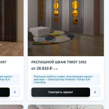
047
РАСПАШНОЙ ШКАФ TWIST 1052
от 26 810 ₽
/ п.м.
ии одного
Реальные работы и идеи, визуализации одного
чук А.А·
мастера — Конструктор-технолог Ткачук А.А·
Columbus
📱
Смотреть проект
📱