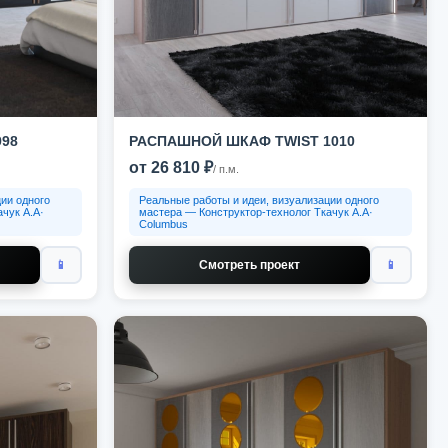
98
РАСПАШНОЙ ШКАФ TWIST 1010
от 26 810 ₽
/ п.м.
ии одного
Реальные работы и идеи, визуализации одного
чук А.А·
мастера — Конструктор-технолог Ткачук А.А·
Columbus
📱
Смотреть проект
📱