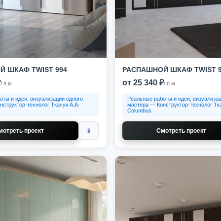
 ШКАФ TWIST 994
РАСПАШНОЙ ШКАФ TWIST 9
₽
от 25 340 ₽
/ п.м.
/ п.м.
оты и идеи, визуализации одного
Реальные работы и идеи, визуализац
нструктор-технолог Ткачук А.А·
мастера — Конструктор-технолог Тка
Columbus
мотреть проект
📱
Смотреть проект