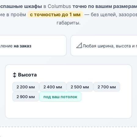
аспашные шкафы
в Columbus
точно по вашим размера
ие в проём
с точностью до 1 мм
— без щелей, зазоров
габариты.
📐
вление
на заказ
Любая ширина, высота и 
↕ Высота
2 200 мм
2 400 мм
2 500 мм
2 700 мм
2 900 мм
под ваш потолок
: