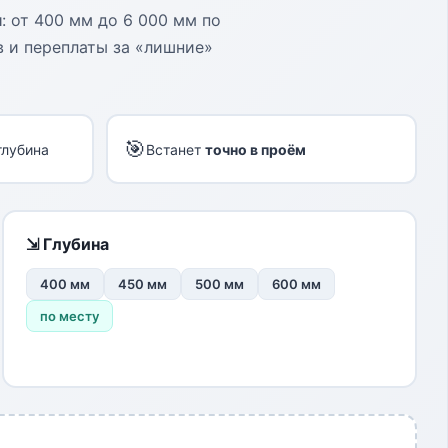
м
: от 400 мм до 6 000 мм по
 и переплаты за «лишние»
🎯
глубина
Встанет
точно в проём
⇲ Глубина
400 мм
450 мм
500 мм
600 мм
по месту