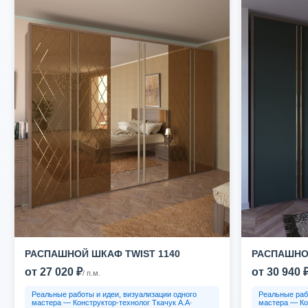
РАСПАШНОЙ ШКАФ TWIST 1140
РАСПАШНОЙ
от 27 020 ₽
от 30 940 
/ п.м.
Реальные работы и идеи, визуализации одного
Реальные раб
мастера — Конструктор-технолог Ткачук А.А·
мастера — Ко