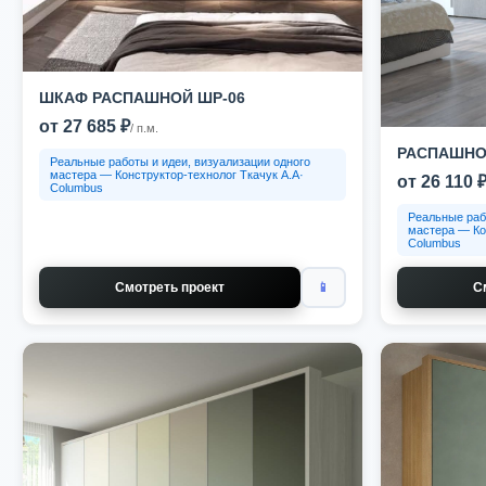
ШКАФ РАСПАШНОЙ ШР-06
от 27 685 ₽
/ п.м.
РАСПАШНОЙ
Реальные работы и идеи, визуализации одного
мастера — Конструктор-технолог Ткачук А.А·
от 26 110 
Columbus
Реальные раб
мастера — Ко
Columbus
Смотреть проект
📱
С