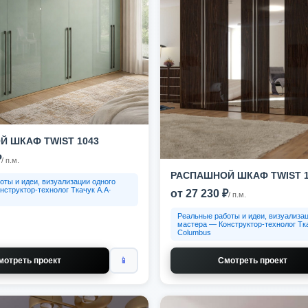
 ШКАФ TWIST 1043
₽
/ п.м.
РАСПАШНОЙ ШКАФ TWIST 1
оты и идеи, визуализации одного
нструктор-технолог Ткачук А.А·
от 27 230 ₽
/ п.м.
Реальные работы и идеи, визуализац
мастера — Конструктор-технолог Тка
Columbus
мотреть проект
📱
Смотреть проект