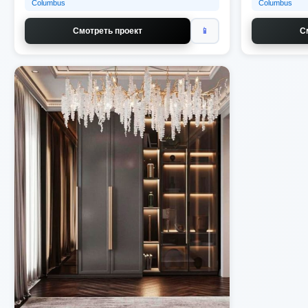
Columbus
Columbus
Смотреть проект
📱
С