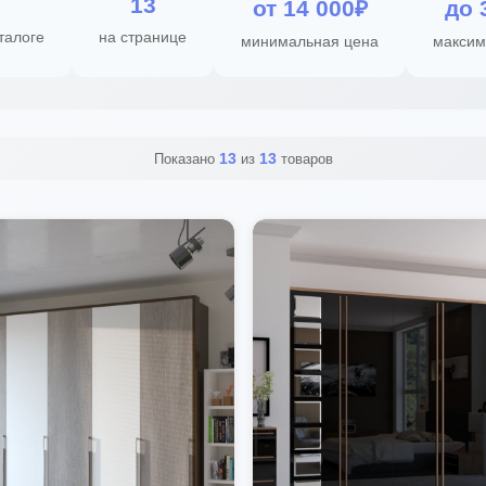
13
от 14 000₽
до 
талоге
на странице
минимальная цена
максим
13
13
Показано
из
товаров