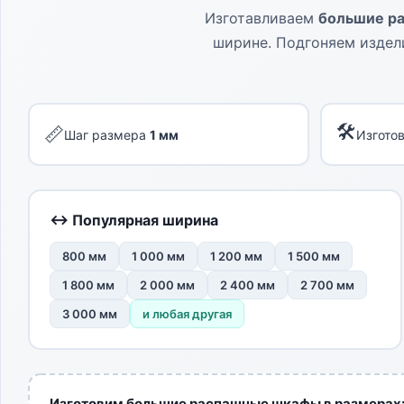
Изготавливаем
большие р
ширине. Подгоняем издел
🛠
📏
Шаг размера
1 мм
Изгото
↔ Популярная ширина
800 мм
1 000 мм
1 200 мм
1 500 мм
1 800 мм
2 000 мм
2 400 мм
2 700 мм
3 000 мм
и любая другая
Изготовим большие распашные шкафы в размерах