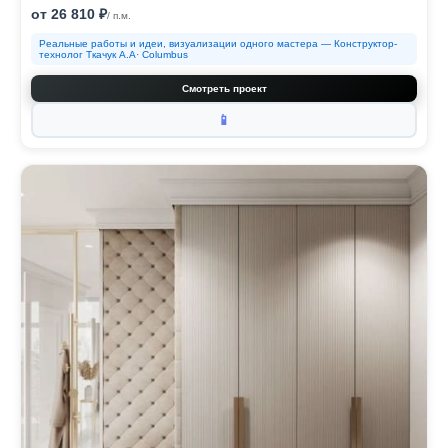
от 26 810 ₽
/ п.м.
Реальные работы и идеи, визуализации одного мастера — Конструктор-
технолог Ткачук А.А· Columbus
Смотреть проект
📱