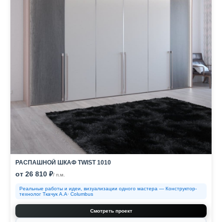
РАСПАШНОЙ ШКАФ TWIST 1010
от 26 810 ₽
/ п.м.
Реальные работы и идеи, визуализации одного мастера — Конструктор-
технолог Ткачук А.А· Columbus
Смотреть проект