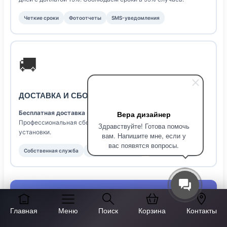
Четкие сроки
Фотоотчеты
SMS-уведомления
🚚
ДОСТАВКА И СБОРКА
Вера дизайнер
Бесплатная доставка
по при заказе от 50 000 ₽.
Профессиональная сборка нашими мастерами. Уборка после
Здравствуйте! Готова помочь
установки.
вам. Напишите мне, если у
вас появятся вопросы.
Собственная служба
Бережная упаковка
Подъем на этаж
СТОИМОСТЬ ИЗГОТОВЛЕНИЯ РАСПАШНЫЕ
ШКАФЫ МДФ НА ЗАКАЗ В COLUMBUS
Главная
Меню
Поиск
Корзина
Контакты