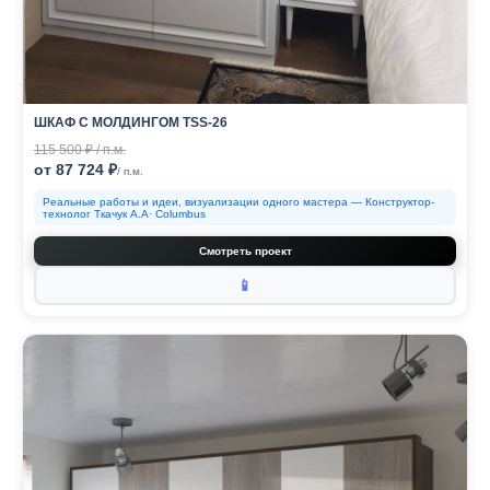
ШКАФ С МОЛДИНГОМ TSS-26
115 500 ₽ / п.м.
от 87 724 ₽
/ п.м.
Реальные работы и идеи, визуализации одного мастера — Конструктор-
технолог Ткачук А.А· Columbus
Смотреть проект
📱