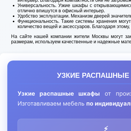
интерьер. Благодаря компактности они не загромо
Универсальность. Узкие шкафы с открывающимися 
отлично впишутся в офисный интерьер.
Удобство эксплуатации. Механизм дверей значител
Функциональность. Такие системы хранения могу
количество вещей и аксессуаров. Благодаря этому,
На сайте нашей компании жители Москвы могут за
размерам, используем качественные и надежные мат
УЗКИЕ РАСПАШНЫЕ
Узкие распашные шкафы
от прои
Изготавливаем мебель
по индивидуа
⚡