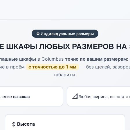
⚙ Индивидуальные размеры
Е ШКАФЫ ЛЮБЫХ РАЗМЕРОВ НА З
спашные шкафы
в Columbus
точно по вашим размерам
:
ие в проём
с точностью до 1 мм
— без щелей, зазоров
габариты.
📐
вление
на заказ
Любая ширина, высота и 
↕ Высота