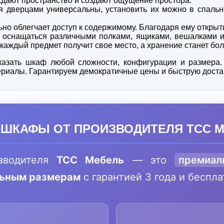
ждают пространство и создают ощущение простора.
дверцами универсальны, установить их можно в спальне,
ьно облегчает доступ к содержимому. Благодаря ему открыт
т оснащаться различными полками, ящиками, вешалками и
 каждый предмет получит свое место, а хранение станет б
казать шкаф любой сложности, конфигурации и размера.
ериалы. Гарантируем демократичные цены и быструю доста
 ШКАФЫ ОТ ПРОИЗВОДИТЕЛЯ ТСС М
зводителя
ТСС Мебель
— это
премиал
льным размерам
с гарантией 3 года и беспл