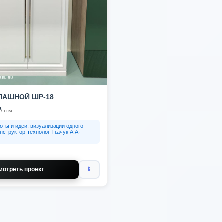
ПАШНОЙ ШР-18
₽
/ п.м.
оты и идеи, визуализации одного
нструктор-технолог Ткачук А.А·
мотреть проект
📱