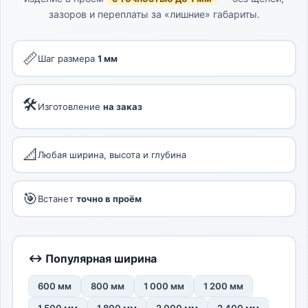
зазоров и переплаты за «лишние» габариты.
📏
Шаг размера
1 мм
🛠
Изготовление
на заказ
📐
Любая ширина, высота и глубина
🎯
Встанет
точно в проём
↔ Популярная ширина
600 мм
800 мм
1 000 мм
1 200 мм