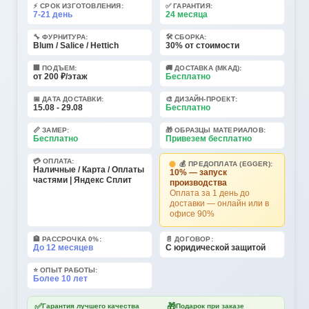
⚡ СРОК ИЗГОТОВЛЕНИЯ:
✅ ГАРАНТИЯ:
7-21 день
24 месяца
🔧 ФУРНИТУРА:
🛠️ СБОРКА:
Blum / Salice / Hettich
30% от стоимости
🏢 ПОДЪЕМ:
🚚 ДОСТАВКА (МКАД):
от 200 ₽/этаж
Бесплатно
📅 ДАТА ДОСТАВКИ:
🎨 ДИЗАЙН-ПРОЕКТ:
15.08 - 29.08
Бесплатно
📏 ЗАМЕР:
🎁 ОБРАЗЦЫ МАТЕРИАЛОВ:
Бесплатно
Привезем бесплатно
💳 ОПЛАТА:
💰 ПРЕДОПЛАТА (EGGER):
Наличные / Карта / Оплаты
10% — запуск
частями | Яндекс Сплит
производства
Оплата за 1 день до
доставки — онлайн или в
офисе 90%
🏦 РАССРОЧКА 0%:
📄 ДОГОВОР:
До 12 месяцев
С юридической защитой
⭐ ОПЫТ РАБОТЫ:
Более 10 лет
✅
🎁
Гарантия лучшего качества
Подарок при заказе