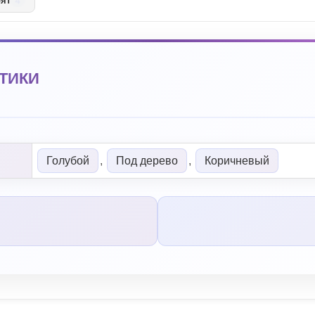
рят
4
ТИКИ
Голубой
,
Под дерево
,
Коричневый