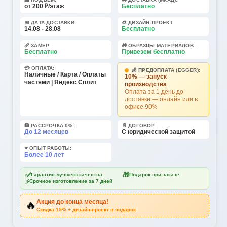
от 200 ₽/этаж
Бесплатно
📅 ДАТА ДОСТАВКИ:
🎨 ДИЗАЙН-ПРОЕКТ:
14.08 - 28.08
Бесплатно
📏 ЗАМЕР:
🎁 ОБРАЗЦЫ МАТЕРИАЛОВ:
Бесплатно
Привезем бесплатно
💳 ОПЛАТА:
💰 ПРЕДОПЛАТА (EGGER):
Наличные / Карта / Оплаты
10% — запуск
частями | Яндекс Сплит
производства
Оплата за 1 день до
доставки — онлайн или в
офисе 90%
🏦 РАССРОЧКА 0%:
📄 ДОГОВОР:
До 12 месяцев
С юридической защитой
⭐ ОПЫТ РАБОТЫ:
Более 10 лет
✅
🎁
Гарантия лучшего качества
Подарок при заказе
⚡
Срочное изготовление за 7 дней
Акция до конца месяца!
🔥
Скидка 15% + дизайн-проект в подарок