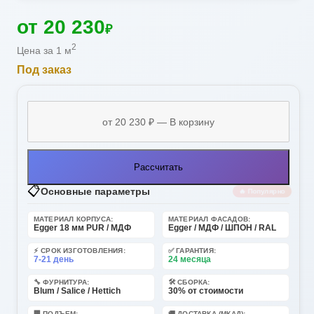
от 20 230
₽
2
Цена за 1 м
Под заказ
Рассчитать
📋
Основные параметры
🔥 Популярно
МАТЕРИАЛ КОРПУСА:
МАТЕРИАЛ ФАСАДОВ:
Egger 18 мм PUR / МДФ
Egger / МДФ / ШПОН / RAL
⚡ СРОК ИЗГОТОВЛЕНИЯ:
✅ ГАРАНТИЯ:
7-21 день
24 месяца
🔧 ФУРНИТУРА:
🛠️ СБОРКА:
Blum / Salice / Hettich
30% от стоимости
🏢 ПОДЪЕМ:
🚚 ДОСТАВКА (МКАД):