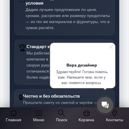
условия
Дадим лучшее предложение по цене,
срокам, рассрочке или размеру предоплаты
— из тех же материалов и фурнитуры, что в
чужом расчёте.
🏆
Стандарт качества, а не «как-нибудь»
Мы работаем на высоком уровне. Многие
компании в Москве делают мебель «на
Вера дизайнер
скорую руку» — именно этим мы и
Здравствуйте! Готова помочь
отличаемся. За те же деньги вы получите
вам. Напишите мне, если у
более надёжное изделие.
вас появятся вопросы.
🔒
Честно и без обязательств
Пришлите смету со сметой и чертёж —
расчёт-сравнение бесплатный. Никаких
навязываний: вы просто увидите, где можно
Главная
Меню
Поиск
Корзина
Контакты
сделать лучше.