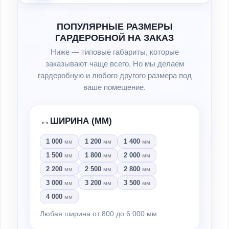
ПОПУЛЯРНЫЕ РАЗМЕРЫ
ГАРДЕРОБНОЙ НА ЗАКАЗ
Ниже — типовые габариты, которые
заказывают чаще всего. Но мы делаем
гардеробную и любого другого размера под
ваше помещение.
↔️
ШИРИНА (ММ)
1 000
1 200
1 400
мм
мм
мм
1 500
1 800
2 000
мм
мм
мм
2 200
2 500
2 800
мм
мм
мм
3 000
3 200
3 500
мм
мм
мм
4 000
мм
Любая ширина от 800 до 6 000 мм.