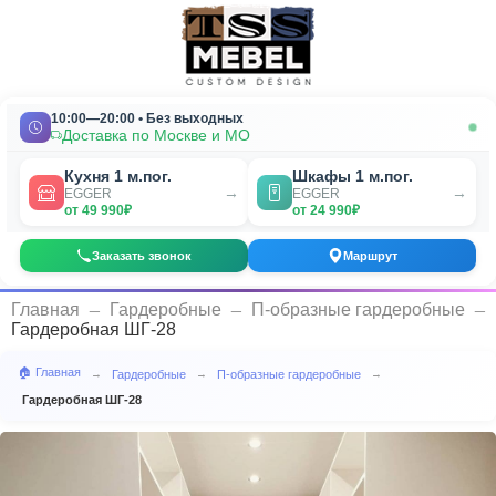
10:00—20:00 • Без выходных
Доставка по Москве и МО
Кухня 1 м.пог.
Шкафы 1 м.пог.
→
→
EGGER
EGGER
от 49 990₽
от 24 990₽
Заказать звонок
Маршрут
_
_
_
Главная
Гардеробные
П-образные гардеробные
Гардеробная ШГ-28
🏠 Главная
Гардеробные
П-образные гардеробные
→
→
→
Гардеробная ШГ-28