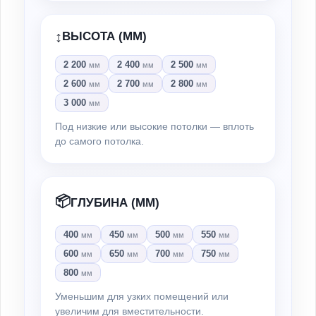
↕️
ВЫСОТА (ММ)
2 200
2 400
2 500
мм
мм
мм
2 600
2 700
2 800
мм
мм
мм
3 000
мм
Под низкие или высокие потолки — вплоть
до самого потолка.
📦
ГЛУБИНА (ММ)
400
450
500
550
мм
мм
мм
мм
600
650
700
750
мм
мм
мм
мм
800
мм
Уменьшим для узких помещений или
увеличим для вместительности.