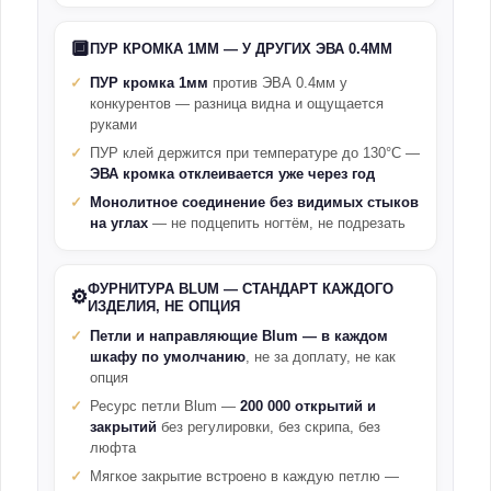
🔲
ПУР КРОМКА 1ММ — У ДРУГИХ ЭВА 0.4ММ
ПУР кромка 1мм
против ЭВА 0.4мм у
конкурентов — разница видна и ощущается
руками
ПУР клей держится при температуре до 130°С —
ЭВА кромка отклеивается уже через год
Монолитное соединение без видимых стыков
на углах
— не подцепить ногтём, не подрезать
ФУРНИТУРА BLUM — СТАНДАРТ КАЖДОГО
⚙️
ИЗДЕЛИЯ, НЕ ОПЦИЯ
Петли и направляющие Blum — в каждом
шкафу по умолчанию
, не за доплату, не как
опция
Ресурс петли Blum —
200 000 открытий и
закрытий
без регулировки, без скрипа, без
люфта
Мягкое закрытие встроено в каждую петлю —