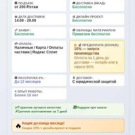
🏢 ПОДЪЕМ:
🚚 ДОСТАВКА (МКАД):
от 200 ₽/этаж
Бесплатно
📅 ДАТА ДОСТАВКИ:
🎨 ДИЗАЙН-ПРОЕКТ:
14.08 - 28.08
Бесплатно
📏 ЗАМЕР:
🎁 ОБРАЗЦЫ МАТЕРИАЛОВ:
Бесплатно
Привезем бесплатно
💳 ОПЛАТА:
💰 ПРЕДОПЛАТА (EGGER):
Наличные / Карта / Оплаты
10% — запуск
частями | Яндекс Сплит
производства
Оплата за 1 день до
доставки — онлайн или в
офисе 90%
🏦 РАССРОЧКА 0%:
📄 ДОГОВОР:
До 12 месяцев
С юридической защитой
⭐ ОПЫТ РАБОТЫ:
Более 10 лет
✅
🎁
Гарантия лучшего качества
Подарок при заказе
⚡
Срочное изготовление за 7 дней
🔥
Акция до конца месяца!
Скидка 15% + дизайн-проект в подарок