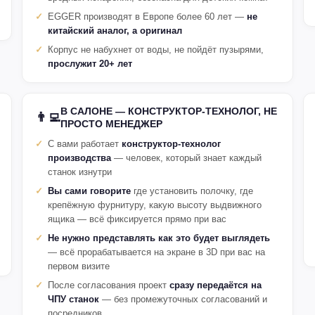
EGGER производят в Европе более 60 лет —
не
китайский аналог, а оригинал
Корпус не набухнет от воды, не пойдёт пузырями,
прослужит 20+ лет
В САЛОНЕ — КОНСТРУКТОР-ТЕХНОЛОГ, НЕ
👨‍💻
ПРОСТО МЕНЕДЖЕР
С вами работает
конструктор-технолог
производства
— человек, который знает каждый
станок изнутри
Вы сами говорите
где установить полочку, где
крепёжную фурнитуру, какую высоту выдвижного
ящика — всё фиксируется прямо при вас
Не нужно представлять как это будет выглядеть
— всё прорабатывается на экране в 3D при вас на
первом визите
После согласования проект
сразу передаётся на
ЧПУ станок
— без промежуточных согласований и
посредников