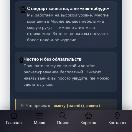
🏆
Стандарт качества, а не «как-нибудь»
Мы работаем на высоком уровне. Многие
компании в Москве делают мебель «на
скорую руку» — именно этим мы и
отличаемся. За те же деньги вы получите
более надёжное изделие.
🔒
Честно и без обязательств
Пришлите смету со сметой и чертёж —
расчёт-сравнение бесплатный. Никаких
навязываний: вы просто увидите, где можно
сделать лучше.
📎 Что прислать:
смету (расчёт)
,
эскиз /
чертёж
и, по возможности, спецификацию
материалов и фурнитуры. Ответим в течение 5
Главная
Меню
Поиск
Корзина
Контакты
минут в рабочее время.