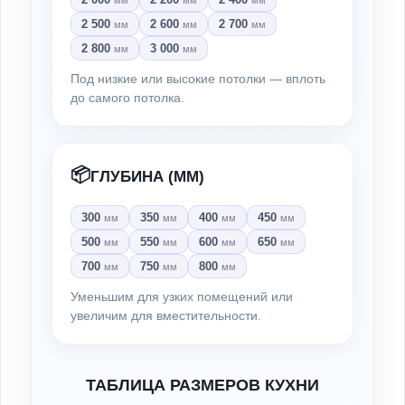
мм
мм
мм
2 500
2 600
2 700
мм
мм
мм
2 800
3 000
мм
мм
Под низкие или высокие потолки — вплоть
до самого потолка.
📦
ГЛУБИНА (ММ)
300
350
400
450
мм
мм
мм
мм
500
550
600
650
мм
мм
мм
мм
700
750
800
мм
мм
мм
Уменьшим для узких помещений или
увеличим для вместительности.
ТАБЛИЦА РАЗМЕРОВ КУХНИ