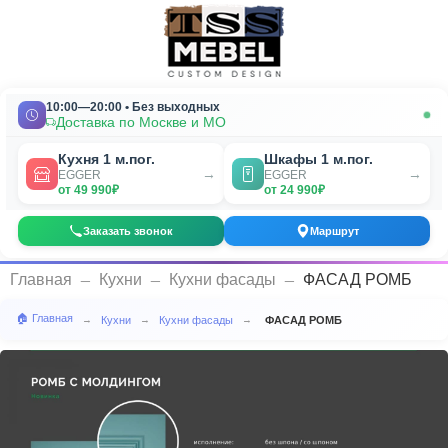
10:00—20:00 • Без выходных
Доставка по Москве и МО
Кухня 1 м.пог.
Шкафы 1 м.пог.
→
→
EGGER
EGGER
от 49 990₽
от 24 990₽
Заказать звонок
Маршрут
_
_
_
Главная
Кухни
Кухни фасады
ФАСАД РОМБ
🏠 Главная
Кухни
Кухни фасады
ФАСАД РОМБ
→
→
→