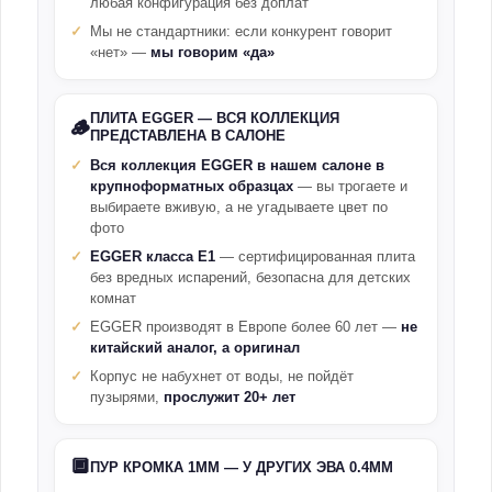
любая конфигурация без доплат
Мы не стандартники: если конкурент говорит
«нет» —
мы говорим «да»
ПЛИТА EGGER — ВСЯ КОЛЛЕКЦИЯ
🪵
ПРЕДСТАВЛЕНА В САЛОНЕ
Вся коллекция EGGER в нашем салоне в
крупноформатных образцах
— вы трогаете и
выбираете вживую, а не угадываете цвет по
фото
EGGER класса E1
— сертифицированная плита
без вредных испарений, безопасна для детских
комнат
EGGER производят в Европе более 60 лет —
не
китайский аналог, а оригинал
Корпус не набухнет от воды, не пойдёт
пузырями,
прослужит 20+ лет
🔲
ПУР КРОМКА 1ММ — У ДРУГИХ ЭВА 0.4ММ