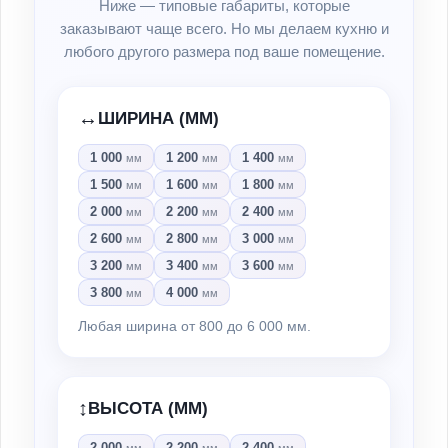
Ниже — типовые габариты, которые
заказывают чаще всего. Но мы делаем кухню и
любого другого размера под ваше помещение.
↔️
ШИРИНА (ММ)
1 000
1 200
1 400
мм
мм
мм
1 500
1 600
1 800
мм
мм
мм
2 000
2 200
2 400
мм
мм
мм
2 600
2 800
3 000
мм
мм
мм
3 200
3 400
3 600
мм
мм
мм
3 800
4 000
мм
мм
Любая ширина от 800 до 6 000 мм.
↕️
ВЫСОТА (ММ)
2 000
2 200
2 400