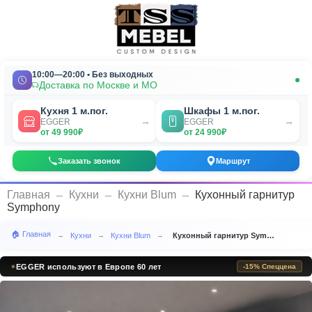
10:00—20:00 • Без выходных
Доставка по Москве и МО
Кухня 1 м.пог.
Шкафы 1 м.пог.
→
→
EGGER
EGGER
от 49 990₽
от 24 990₽
Заказать звонок
Маршрут
_
_
_
Главная
Кухни
Кухни Blum
Кухонный гарнитур
Symphony
🏠 Главная
Кухни
Кухни Blum
Кухонный гарнитур Symphony
→
→
→
✦
EGGER используют в Европе 60 лет
-15% Спеццена