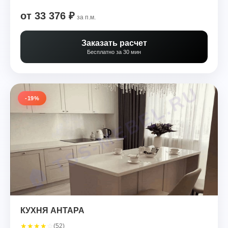
от 33 376 ₽
за п.м.
Заказать расчет
Бесплатно за 30 мин
-19%
КУХНЯ АНТАРА
★
★
★
★
☆
(52)