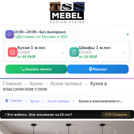
10:00—20:00 • Без выходных
Доставка по Москве и МО
Кухня 1 м.пог.
Шкафы 1 м.пог.
→
→
EGGER
EGGER
от 49 990₽
от 24 990₽
Заказать звонок
Маршрут
_
_
_
Главная
Кухни
Кухни прямые
Кухня в
классическом стиле
🏠 Главная
Кухни
Кухни прямые
Кухня в классическом стиле
→
→
→
✦
Пощупайте разницу — мы приедем бесплатно
-17% Спеццена