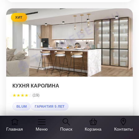
ХИТ
КУХНЯ КАРОЛИНА
★
★
★
★
☆
(19)
BLUM
ГАРАНТИЯ 5 ЛЕТ
от 30 576 ₽
за п.м.
Главная
Меню
Поиск
Корзина
Контакты