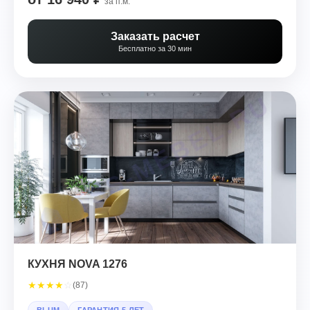
за п.м.
Заказать расчет
Бесплатно за 30 мин
КУХНЯ NOVA 1276
★
★
★
★
☆
(87)