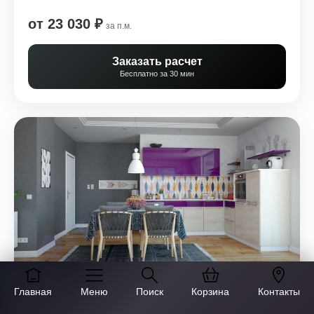
от 23 030 ₽
за п.м.
Заказать расчет
Бесплатно за 30 мин
Главная
КУХНЯ TENIGMA 1091
Меню
Поиск
Корзина
Контакты
★
★
★
★
☆
(85)