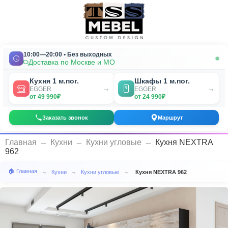
10:00—20:00 • Без выходных
Доставка по Москве и МО
Кухня 1 м.пог.
Шкафы 1 м.пог.
→
→
EGGER
EGGER
от 49 990₽
от 24 990₽
Заказать звонок
Маршрут
_
_
_
Главная
Кухни
Кухни угловые
Кухня NEXTRA
962
🏠 Главная
Кухни
Кухни угловые
Кухня NEXTRA 962
→
→
→