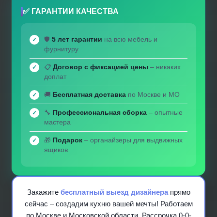
✅ ГАРАНТИИ КАЧЕСТВА
🛡️
5 лет гарантии
на всю мебель и
фурнитуру
📋
Договор с фиксацией цены
– никаких
доплат
🚚
Бесплатная доставка
по Москве и МО
🔧
Профессиональная сборка
– опытные
мастера
🎁
Подарок
– органайзеры для выдвижных
ящиков
Закажите
бесплатный выезд дизайнера
прямо
сейчас – создадим кухню вашей мечты! Работаем
по Москве и Московской области. Рассрочка 0-0-