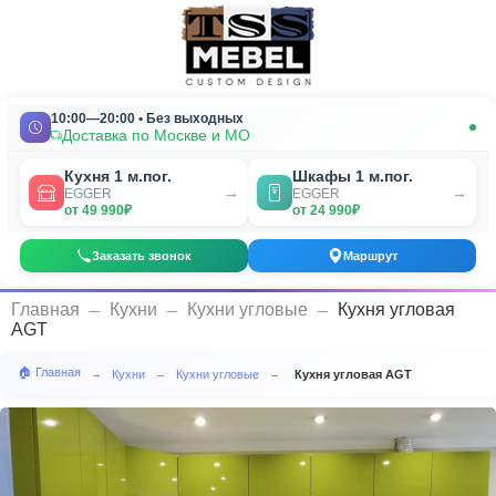
10:00—20:00 • Без выходных
Доставка по Москве и МО
Кухня 1 м.пог.
Шкафы 1 м.пог.
→
→
EGGER
EGGER
от 49 990₽
от 24 990₽
Заказать звонок
Маршрут
_
_
_
Главная
Кухни
Кухни угловые
Кухня угловая
AGT
🏠 Главная
Кухни
Кухни угловые
Кухня угловая AGT
→
→
→