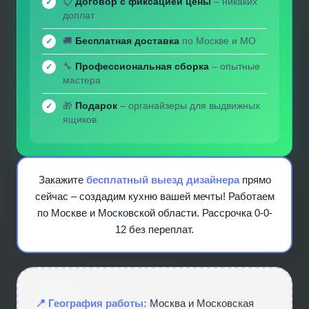
📋
Договор с фиксацией цены
– никаких
доплат
🚚
Бесплатная доставка
по Москве и МО
🔧
Профессиональная сборка
– опытные
мастера
🎁
Подарок
– органайзеры для выдвижных
ящиков
Закажите
бесплатный выезд дизайнера
прямо
сейчас – создадим кухню вашей мечты! Работаем
по Москве и Московской области. Рассрочка 0-0-
12 без переплат.
📍 География работы:
Москва и Московская