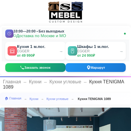
10:00—20:00 • Без выходных
Доставка по Москве и МО
Кухня 1 м.пог.
Шкафы 1 м.пог.
→
→
EGGER
EGGER
от 49 990₽
от 24 990₽
Заказать звонок
Маршрут
_
_
_
Главная
Кухни
Кухни угловые
Кухня TENIGMA
1089
🏠 Главная
Кухни
Кухни угловые
Кухня TENIGMA 1089
→
→
→