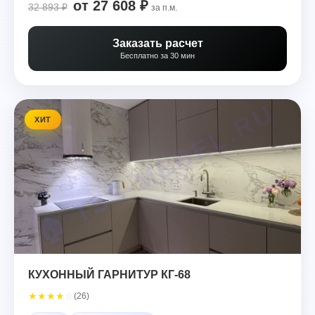
от 27 608 ₽
32 893 ₽
за п.м.
Заказать расчет
Бесплатно за 30 мин
ХИТ
КУХОННЫЙ ГАРНИТУР КГ-68
★
★
★
★
☆
(26)