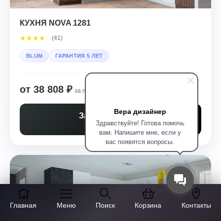
КУХНЯ NOVA 1281
★
★
★
★
☆
(41)
BLUM
ГАРАНТИЯ 5 ЛЕТ
от 38 808 ₽
за п.м.
Вера дизайнер
Заказать расчет
Здравствуйте! Готова помочь
Бесплатно за 30 мин
вам. Напишите мне, если у
вас появятся вопросы.
Главная
Меню
Поиск
Корзина
Контакты