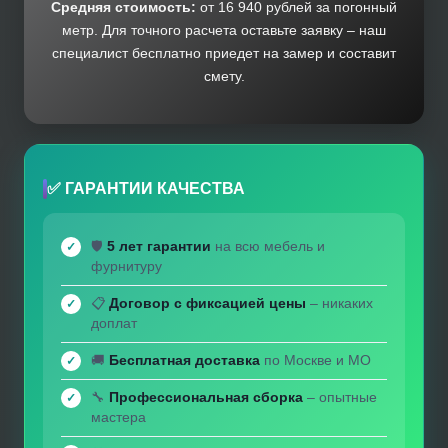
Средняя стоимость:
от 16 940 рублей за погонный
метр. Для точного расчета оставьте заявку – наш
специалист бесплатно приедет на замер и составит
смету.
✅ ГАРАНТИИ КАЧЕСТВА
🛡️
5 лет гарантии
на всю мебель и
фурнитуру
📋
Договор с фиксацией цены
– никаких
доплат
🚚
Бесплатная доставка
по Москве и МО
🔧
Профессиональная сборка
– опытные
мастера