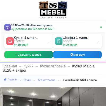
10:00—20:00 • Без выходных
Доставка по Москве и МО
Кухня 1 м.пог.
Шкафы 1 м.пог.
→
→
EGGER
EGGER
от 49 990₽
от 24 990₽
Заказать звонок
Маршрут
_
_
_
Главная
Кухни
Кухни угловые
Кухня Maloja
S128 + видео
🏠 Главная
Кухни
Кухни угловые
Кухня Maloja S128 + видео
→
→
→