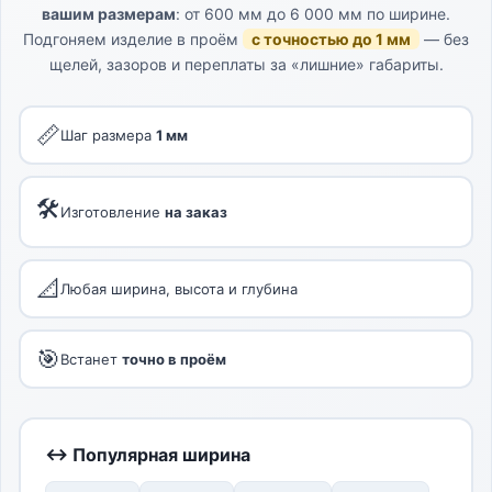
вашим размерам
: от 600 мм до 6 000 мм по ширине.
Подгоняем изделие в проём
с точностью до 1 мм
— без
щелей, зазоров и переплаты за «лишние» габариты.
📏
Шаг размера
1 мм
🛠
Изготовление
на заказ
📐
Любая ширина, высота и глубина
🎯
Встанет
точно в проём
↔ Популярная ширина