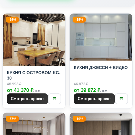
-16%
-15%
КУХНЯ ДЖЕССИ + ВИДЕО
КУХНЯ С ОСТРОВОМ KG-
30
48 993 ₽
46 872 ₽
от 41 370 ₽
от 39 872 ₽
/ п.м.
/ п.м.
💬
💬
Смотреть проект
Смотреть проект
-37%
-19%