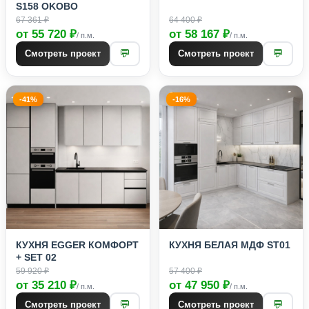
S158 OKOBO
67 361 ₽
64 400 ₽
от 55 720 ₽
от 58 167 ₽
/ п.м.
/ п.м.
💬
💬
Смотреть проект
Смотреть проект
-41%
-16%
КУХНЯ EGGER КОМФОРТ
КУХНЯ БЕЛАЯ МДФ ST01
+ SET 02
59 920 ₽
57 400 ₽
от 35 210 ₽
от 47 950 ₽
/ п.м.
/ п.м.
💬
💬
Смотреть проект
Смотреть проект