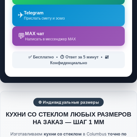
Telegram
✈️
Прислать смету и эскиз
MAX чат
💬
Написать в мессенджер MAX
✅ Бесплатно • ⏱️ Ответ за 5 минут • 🔐
Конфиденциально
⚙ Индивидуальные размеры
КУХНИ СО СТЕКЛОМ ЛЮБЫХ РАЗМЕРОВ
НА ЗАКАЗ — ШАГ 1 ММ
Изготавливаем
кухни со стеклом
в Columbus
точно по