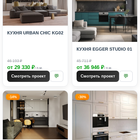
КУХНЯ URBAN CHIC KG02
КУХНЯ EGGER STUDIO 01
46 193 ₽
45 711 ₽
от 29 330 ₽
от 36 946 ₽
/ п.м.
/ п.м.
💬
💬
Смотреть проект
Смотреть проект
-14%
-30%