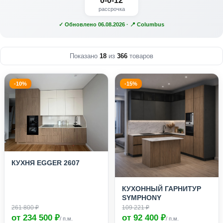
0-0-12
рассрочка
✓ Обновлено 06.08.2026 · 📍 Columbus
Показано
18
из
366
товаров
-10%
-15%
КУХНЯ EGGER 2607
КУХОННЫЙ ГАРНИТУР
SYMPHONY
261 800 ₽
109 221 ₽
от 234 500 ₽
от 92 400 ₽
/ п.м.
/ п.м.