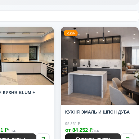
-12%
 КУХНЯ BLUM +
КУХНЯ ЭМАЛЬ И ШПОН ДУБА
95 361 ₽
41 ₽
от 84 252 ₽
/ п.м.
/ п.м.
💬
💬
треть проект
Смотреть проект