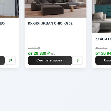
ДЕО
КУХНЯ URBAN CHIC KG02
КУХНЯ E
46 193 ₽
45 711 ₽
от 29 330 ₽
от 36 9
/ п.м.
💬
💬
Смотреть проект
Смо