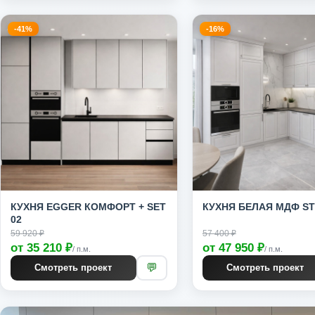
-41%
-16%
КУХНЯ EGGER КОМФОРТ + SET
КУХНЯ БЕЛАЯ МДФ ST
02
59 920 ₽
57 400 ₽
от 35 210 ₽
от 47 950 ₽
/ п.м.
/ п.м.
💬
Смотреть проект
Смотреть проект