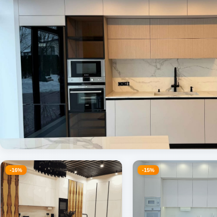
-16%
-15%