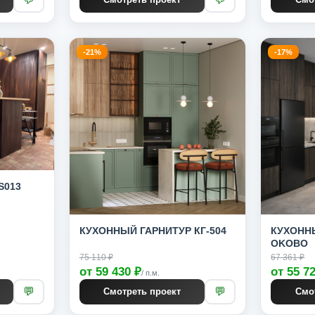
-21%
-17%
S013
КУХОННЫЙ ГАРНИТУР КГ-504
КУХОННЫ
OKOBO
75 110 ₽
67 361 ₽
от 59 430 ₽
от 55 7
/ п.м.
💬
💬
Смотреть проект
Смо