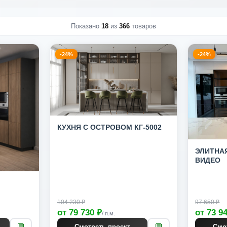
Показано
18
из
366
товаров
-24%
-24%
КУХНЯ С ОСТРОВОМ КГ-5002
ЭЛИТНАЯ
ВИДЕО
104 230 ₽
97 650 ₽
от 79 730 ₽
от 73 9
/ п.м.
💬
💬
Смотреть проект
Смо