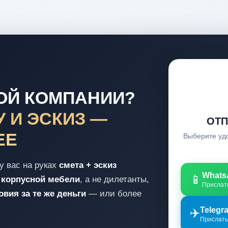
ГОЙ КОМПАНИИ?
 И ЭСКИЗ —
ОТП
ЕЕ
Выберите уд
у вас на руках
смета + эскиз
Whats
📱
 корпусной мебели
, а не дилетанты,
Прислать
вия за те же деньги
— или более
✈️
Telegr
Прислать 