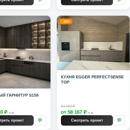
-10%
КУХНЯ EGGER PERFECTSENSE
TOP
Й ГАРНИТУР S158
64 400 ₽
20 ₽
от 58 167 ₽
/ п.м.
/ п.м.
💬
💬
треть проект
Смотреть проект