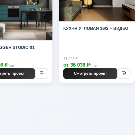
КУХНЯ УГЛОВАЯ 16/2 + ВИДЕО
GGER STUDIO 01
41 993 ₽
46 ₽
от 36 036 ₽
/ п.м.
/ п.м.
💬
💬
треть проект
Смотреть проект