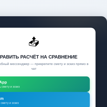
📤
РАВИТЬ РАСЧЁТ НА СРАВНЕНИЕ
обный мессенджер — прикрепите смету и эскиз прямо в
чат
App
 смету и эскиз
am
смету и эскиз