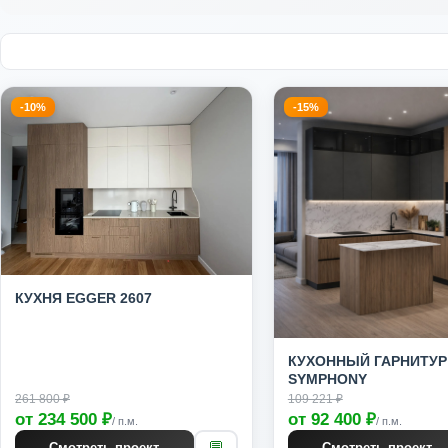
-10%
-15%
КУХНЯ EGGER 2607
КУХОННЫЙ ГАРНИТУР
SYMPHONY
261 800 ₽
109 221 ₽
от 234 500 ₽
от 92 400 ₽
/ п.м.
/ п.м.
💬
Смотреть проект
Смотреть проект