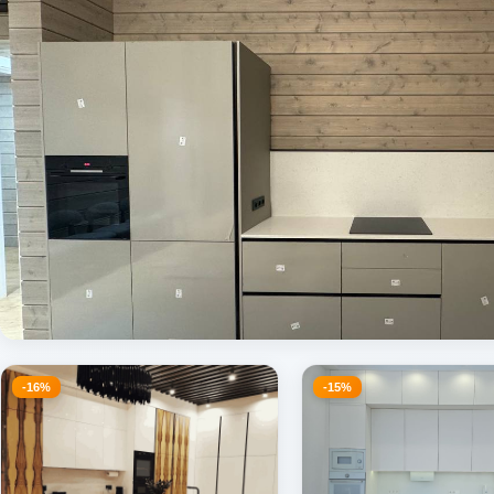
-16%
-15%