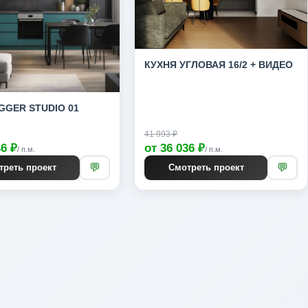
КУХНЯ УГЛОВАЯ 16/2 + ВИДЕО
GGER STUDIO 01
41 993 ₽
46 ₽
от 36 036 ₽
/ п.м.
/ п.м.
💬
💬
треть проект
Смотреть проект