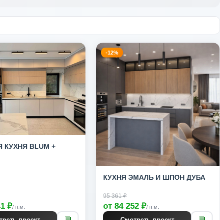
-12%
 КУХНЯ BLUM +
КУХНЯ ЭМАЛЬ И ШПОН ДУБА
95 361 ₽
41 ₽
от 84 252 ₽
/ п.м.
/ п.м.
💬
💬
треть проект
Смотреть проект