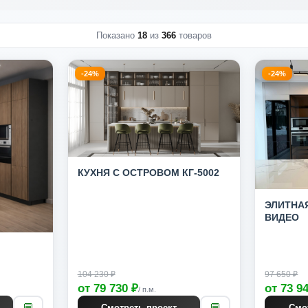
Показано
18
из
366
товаров
-24%
-24%
КУХНЯ С ОСТРОВОМ КГ-5002
ЭЛИТНАЯ
ВИДЕО
104 230 ₽
97 650 ₽
от 79 730 ₽
от 73 9
/ п.м.
💬
💬
Смотреть проект
Смо