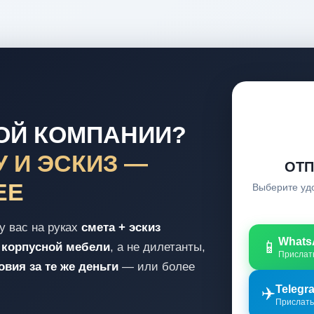
ГОЙ КОМПАНИИ?
 И ЭСКИЗ —
ОТП
ЕЕ
Выберите уд
у вас на руках
смета + эскиз
Whats
📱
 корпусной мебели
, а не дилетанты,
Прислать
вия за те же деньги
— или более
✈️
Telegr
Прислать 