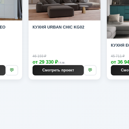
ДЕО
КУХНЯ URBAN CHIC KG02
КУХНЯ E
46 193 ₽
45 711 ₽
от 29 330 ₽
от 36 9
/ п.м.
💬
💬
Смотреть проект
Смо