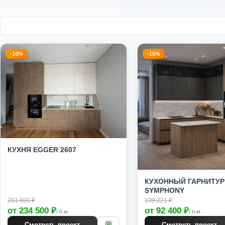
-10%
-15%
КУХНЯ EGGER 2607
КУХОННЫЙ ГАРНИТУР
SYMPHONY
261 800 ₽
109 221 ₽
от 234 500 ₽
от 92 400 ₽
/ п.м.
/ п.м.
💬
Смотреть проект
Смотреть проект