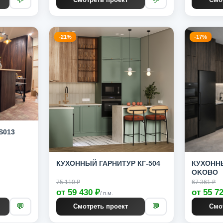
-21%
-17%
S013
КУХОННЫЙ ГАРНИТУР КГ-504
КУХОННЫ
OKOBO
75 110 ₽
67 361 ₽
от 59 430 ₽
от 55 7
/ п.м.
💬
💬
Смотреть проект
Смо