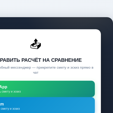
📤
РАВИТЬ РАСЧЁТ НА СРАВНЕНИЕ
обный мессенджер — прикрепите смету и эскиз прямо в
чат
App
 смету и эскиз
am
смету и эскиз