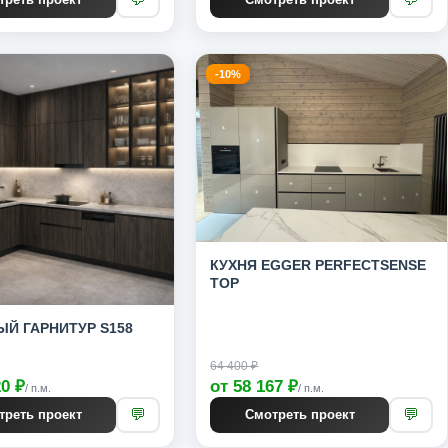
-10%
КУХНЯ EGGER PERFECTSENSE
TOP
Й ГАРНИТУР S158
64 400 ₽
20 ₽
от 58 167 ₽
/ п.м.
/ п.м.
💬
💬
треть проект
Смотреть проект