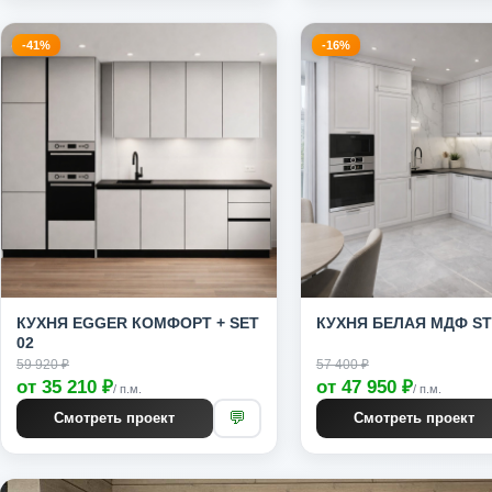
-41%
-16%
КУХНЯ EGGER КОМФОРТ + SET
КУХНЯ БЕЛАЯ МДФ ST
02
59 920 ₽
57 400 ₽
от 35 210 ₽
от 47 950 ₽
/ п.м.
/ п.м.
💬
Смотреть проект
Смотреть проект