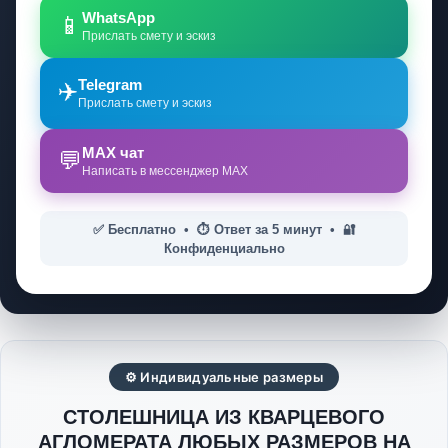
WhatsApp
📱
Прислать смету и эскиз
Telegram
✈️
Прислать смету и эскиз
MAX чат
💬
Написать в мессенджер MAX
✅ Бесплатно • ⏱️ Ответ за 5 минут • 🔐
Конфиденциально
⚙ Индивидуальные размеры
СТОЛЕШНИЦА ИЗ КВАРЦЕВОГО
АГЛОМЕРАТА ЛЮБЫХ РАЗМЕРОВ НА