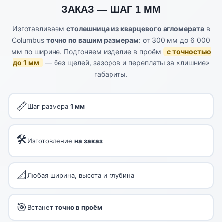
ЗАКАЗ — ШАГ 1 ММ
Изготавливаем
столешница из кварцевого агломерата
в
Columbus
точно по вашим размерам
: от 300 мм до 6 000
мм по ширине. Подгоняем изделие в проём
с точностью
до 1 мм
— без щелей, зазоров и переплаты за «лишние»
габариты.
📏
Шаг размера
1 мм
🛠
Изготовление
на заказ
📐
Любая ширина, высота и глубина
🎯
Встанет
точно в проём