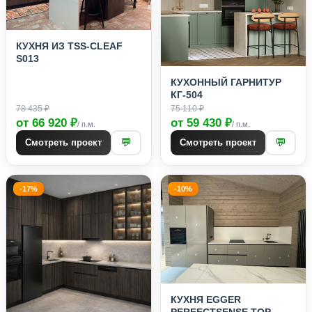
КУХНЯ ИЗ TSS-CLEAF
S013
КУХОННЫЙ ГАРНИТУР
КГ-504
78 435 ₽
75 110 ₽
от 66 920 ₽
от 59 430 ₽
/ п.м.
/ п.м.
💬
💬
Смотреть проект
Смотреть проект
-17%
-10%
КУХНЯ EGGER