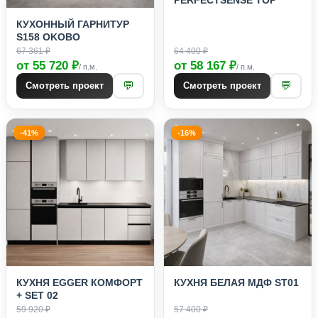
PERFECTSENSE TOP
КУХОННЫЙ ГАРНИТУР
S158 OKOBO
67 361 ₽
64 400 ₽
от 55 720 ₽
от 58 167 ₽
/ п.м.
/ п.м.
💬
💬
Смотреть проект
Смотреть проект
-41%
-16%
КУХНЯ EGGER КОМФОРТ
КУХНЯ БЕЛАЯ МДФ ST01
+ SET 02
59 920 ₽
57 400 ₽