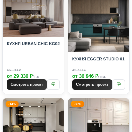
КУХНЯ URBAN CHIC KG02
КУХНЯ EGGER STUDIO 01
46 193 ₽
45 711 ₽
от 29 330 ₽
от 36 946 ₽
/ п.м.
/ п.м.
💬
💬
Смотреть проект
Смотреть проект
-14%
-30%