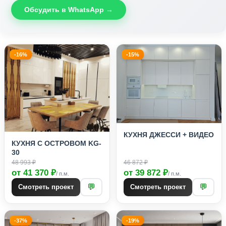
Обсудить в WhatsApp →
-16%
-15%
КУХНЯ ДЖЕССИ + ВИДЕО
КУХНЯ С ОСТРОВОМ KG-
30
48 993 ₽
46 872 ₽
от 41 370 ₽
от 39 872 ₽
/ п.м.
/ п.м.
💬
💬
Смотреть проект
Смотреть проект
-37%
-19%