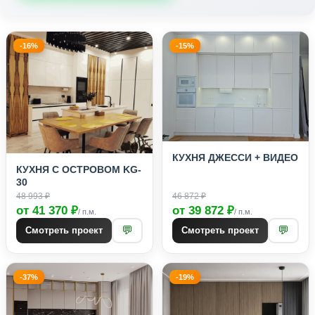
-16%
-15%
КУХНЯ ДЖЕССИ + ВИДЕО
КУХНЯ С ОСТРОВОМ KG-
30
48 993 ₽
46 872 ₽
от 41 370 ₽
от 39 872 ₽
/ п.м.
/ п.м.
💬
💬
Смотреть проект
Смотреть проект
-37%
-19%