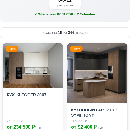
0-0-12
рассрочка
✓ Обновлено 07.08.2026 · 📍 Columbus
Показано
18
из
366
товаров
-10%
-15%
КУХНЯ EGGER 2607
КУХОННЫЙ ГАРНИТУР
SYMPHONY
261 800 ₽
109 221 ₽
от 234 500 ₽
от 92 400 ₽
/ п.м.
/ п.м.