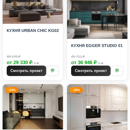
КУХНЯ URBAN CHIC KG02
КУХНЯ EGGER STUDIO 01
46 193 ₽
45 711 ₽
от 29 330 ₽
от 36 946 ₽
/ п.м.
/ п.м.
💬
💬
Смотреть проект
Смотреть проект
-14%
-30%