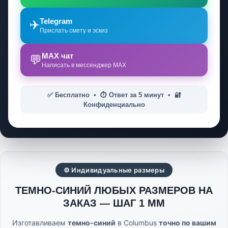
Telegram
✈️
Прислать смету и эскиз
MAX чат
💬
Написать в мессенджер MAX
✅ Бесплатно • ⏱️ Ответ за 5 минут • 🔐
Конфиденциально
⚙ Индивидуальные размеры
ТЕМНО-СИНИЙ ЛЮБЫХ РАЗМЕРОВ НА
ЗАКАЗ — ШАГ 1 ММ
Изготавливаем
темно-синий
в Columbus
точно по вашим