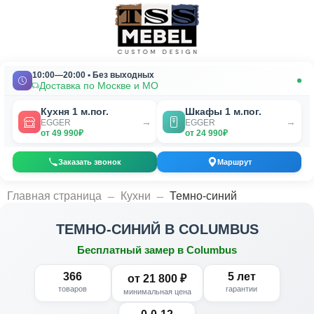
10:00—20:00 • Без выходных
Доставка по Москве и МО
Кухня 1 м.пог.
Шкафы 1 м.пог.
→
→
EGGER
EGGER
от 49 990₽
от 24 990₽
Заказать звонок
Маршрут
_
_
Главная страница
Кухни
Темно-синий
ТЕМНО-СИНИЙ В COLUMBUS
Бесплатный замер в Columbus
366
5 лет
от 21 800 ₽
товаров
гарантии
минимальная цена