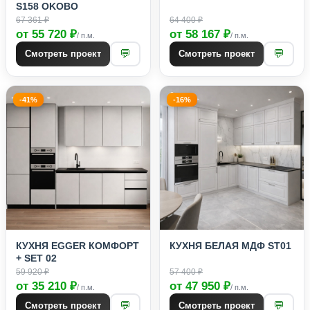
S158 OKOBO
67 361 ₽
64 400 ₽
от 55 720 ₽
от 58 167 ₽
/ п.м.
/ п.м.
💬
💬
Смотреть проект
Смотреть проект
-41%
-16%
КУХНЯ EGGER КОМФОРТ
КУХНЯ БЕЛАЯ МДФ ST01
+ SET 02
59 920 ₽
57 400 ₽
от 35 210 ₽
от 47 950 ₽
/ п.м.
/ п.м.
💬
💬
Смотреть проект
Смотреть проект