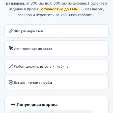
размерам
: от 300 мм до 6 000 мм по ширине. Подгоняем
изделие в проём
с точностью до 1 мм
— без щелей,
зазоров и переплаты за «лишние» габариты.
📏
Шаг размера
1 мм
🛠
Изготовление
на заказ
📐
Любая ширина, высота и глубина
🎯
Встанет
точно в проём
↔ Популярная ширина