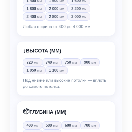
1 400
1 500
1 600
мм
мм
мм
1 800
2 000
2 200
мм
мм
мм
2 400
2 800
3 000
мм
мм
мм
Любая ширина от 400 до 4 000 мм.
↕️
ВЫСОТА (ММ)
720
740
750
900
мм
мм
мм
мм
1 050
1 100
мм
мм
Под низкие или высокие потолки — вплоть
до самого потолка.
📦
ГЛУБИНА (ММ)
400
500
600
700
мм
мм
мм
мм