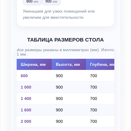
800
900
мм
мм
Уменьшим для узких помещений или
увеличим для вместительности.
ТАБЛИЦА РАЗМЕРОВ СТОЛА
Все размеры указаны в миллиметрах (мм). Изготовление н
1 мм.
Ширина, мм
Высота, мм
Глубина, мм
Из
600
900
700
на
1 000
900
700
на
1 400
900
700
на
1 600
900
700
на
2 000
900
700
на