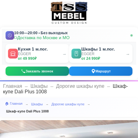
10:00—20:00 • Без выходных
Доставка по Москве и МО
Кухня 1 м.пог.
Шкафы 1 м.пог.
→
→
EGGER
EGGER
от 49 990₽
от 24 990₽
Заказать звонок
Маршрут
_
_
_
Главная
Шкафы
Дорогие шкафы купе
Шкаф-
купе Dali Plus 1008
🏠 Главная
Шкафы
Дорогие шкафы купе
→
→
→
Шкаф-купе Dali Plus 1008