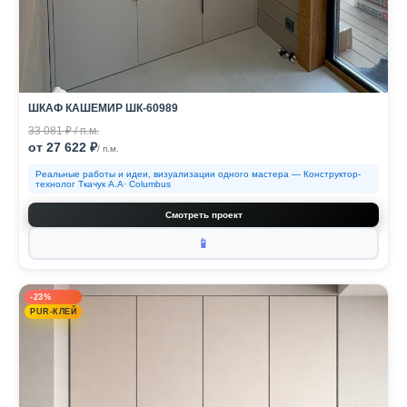
ШКАФ КАШЕМИР ШК-60989
33 081 ₽ / п.м.
от 27 622 ₽
/ п.м.
Реальные работы и идеи, визуализации одного мастера — Конструктор-
технолог Ткачук А.А· Columbus
Смотреть проект
📱
-23%
PUR-КЛЕЙ