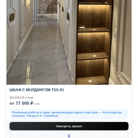
ШКАФ С МОЛДИНГОМ TSS-01
89 600 ₽ / п.м.
от 77 000 ₽
/ п.м.
Реальные работы и идеи, визуализации одного мастера — Конструктор-
технолог Ткачук А.А· Columbus
Смотреть проект
📱