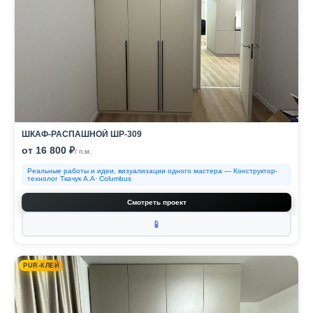
ШКАФ-РАСПАШНОЙ ШР-309
от 16 800 ₽
/ п.м.
Реальные работы и идеи, визуализации одного мастера — Конструктор-
технолог Ткачук А.А· Columbus
Смотреть проект
📱
PUR-КЛЕЙ