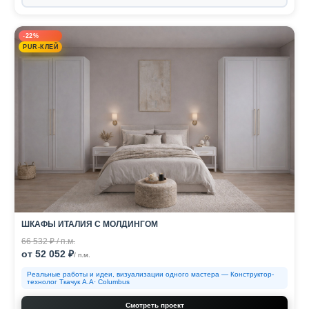
-22%
PUR-КЛЕЙ
ШКАФЫ ИТАЛИЯ С МОЛДИНГОМ
66 532 ₽ / п.м.
от 52 052 ₽
/ п.м.
Реальные работы и идеи, визуализации одного мастера — Конструктор-
технолог Ткачук А.А· Columbus
Смотреть проект