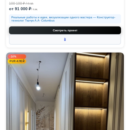
100 100 ₽ / п.м.
от 91 000 ₽
/ п.м.
Реальные работы и идеи, визуализации одного мастера — Конструктор-
технолог Ткачук А.А· Columbus
Смотреть проект
📱
-14%
PUR-КЛЕЙ