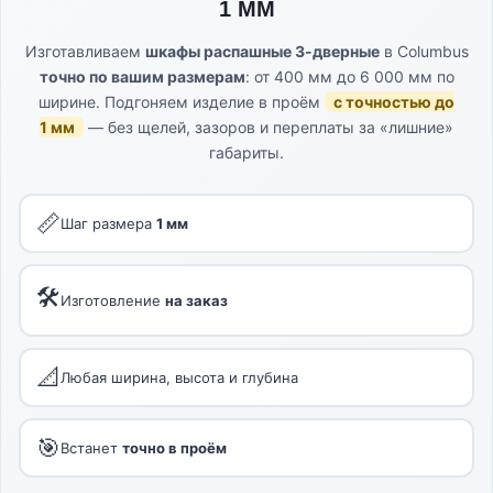
1 ММ
Изготавливаем
шкафы распашные 3-дверные
в Columbus
точно по вашим размерам
: от 400 мм до 6 000 мм по
ширине. Подгоняем изделие в проём
с точностью до
1 мм
— без щелей, зазоров и переплаты за «лишние»
габариты.
📏
Шаг размера
1 мм
🛠
Изготовление
на заказ
📐
Любая ширина, высота и глубина
🎯
Встанет
точно в проём