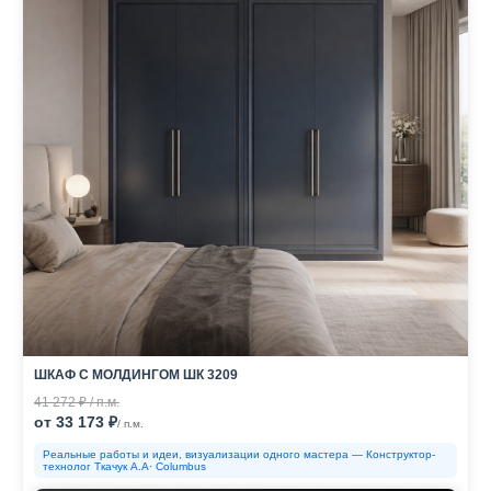
ШКАФ С МОЛДИНГОМ ШК 3209
41 272 ₽ / п.м.
от 33 173 ₽
/ п.м.
Реальные работы и идеи, визуализации одного мастера — Конструктор-
технолог Ткачук А.А· Columbus