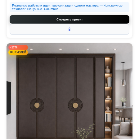
Реальные работы и идеи, визуализации одного мастера — Конструктор-
технолог Ткачук А.А· Columbus
Смотреть проект
📱
-17%
PUR-КЛЕЙ