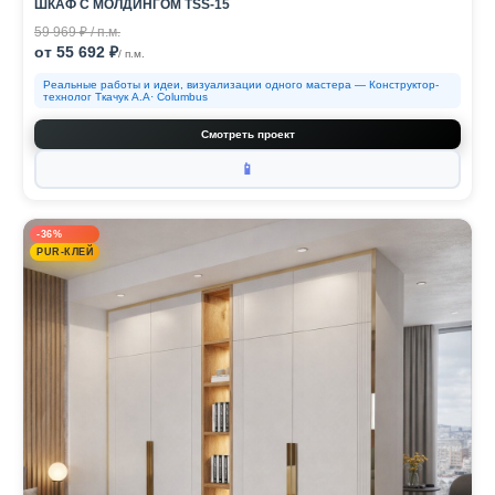
ШКАФ С МОЛДИНГОМ TSS-15
59 969 ₽ / п.м.
от 55 692 ₽
/ п.м.
Реальные работы и идеи, визуализации одного мастера — Конструктор-
технолог Ткачук А.А· Columbus
Смотреть проект
📱
-36%
PUR-КЛЕЙ