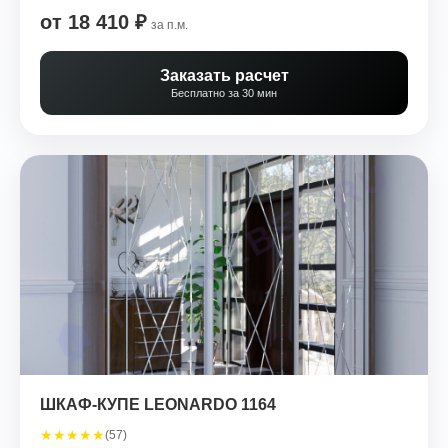
от 18 410 ₽
за п.м.
Заказать расчет
Бесплатно за 30 мин
ШКАФ-КУПЕ LEONARDO 1164
★
★
★
★
★
(57)