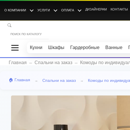
ДИЗАЙНЕРАМ
КОНТАКТЫ
О КОМПАНИИ
УСЛУГИ
ОПЛАТА
Кухни
Шкафы
Гардеробные
Ванные
_
_
Главная
Спальни на заказ
Комоды по индивидуа
🏠 Главная
Спальни на заказ
Комоды по индивиду
→
→