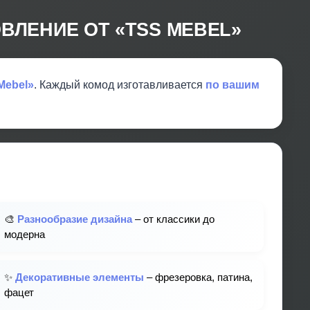
ВЛЕНИЕ ОТ «TSS MEBEL»
Mebel»
. Каждый комод изготавливается
по вашим
🎨
Разнообразие дизайна
– от классики до
модерна
✨
Декоративные элементы
– фрезеровка, патина,
фацет