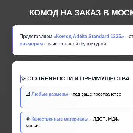
КОМОД НА ЗАКАЗ В МОС
Представляем
«Комод Adelta Standard 1325»
– с
размерам
с качественной фурнитурой.
✨ ОСОБЕННОСТИ И ПРЕИМУЩЕСТВА
📐
Любые размеры
– под ваше пространство
💎
Качественные материалы
– ЛДСП, МДФ,
массив