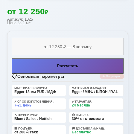
от 12 250
₽
Артикул: 1325
2
Цена за 1 м
Рассчитать
📋
Основные параметры
🔥 Популярно
МАТЕРИАЛ КОРПУСА:
МАТЕРИАЛ ФАСАДОВ:
Egger 18 мм PUR / МДФ
Egger / МДФ / ШПОН / RAL
⚡ СРОК ИЗГОТОВЛЕНИЯ:
✅ ГАРАНТИЯ:
7-21 день
24 месяца
🔧 ФУРНИТУРА:
🛠️ СБОРКА:
Blum / Salice / Hettich
30% от стоимости
🏢 ПОДЪЕМ:
🚚 ДОСТАВКА (МКАД):
от 200 ₽/этаж
Бесплатно