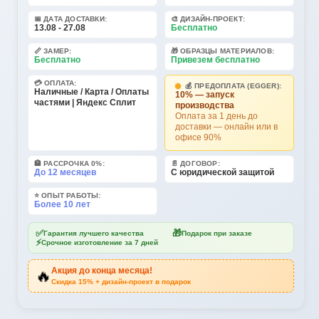
📅 ДАТА ДОСТАВКИ:
🎨 ДИЗАЙН-ПРОЕКТ:
13.08 - 27.08
Бесплатно
📏 ЗАМЕР:
🎁 ОБРАЗЦЫ МАТЕРИАЛОВ:
Бесплатно
Привезем бесплатно
💳 ОПЛАТА:
💰 ПРЕДОПЛАТА (EGGER):
Наличные / Карта / Оплаты
10% — запуск
частями | Яндекс Сплит
производства
Оплата за 1 день до
доставки — онлайн или в
офисе 90%
🏦 РАССРОЧКА 0%:
📄 ДОГОВОР:
До 12 месяцев
С юридической защитой
⭐ ОПЫТ РАБОТЫ:
Более 10 лет
✅
🎁
Гарантия лучшего качества
Подарок при заказе
⚡
Срочное изготовление за 7 дней
🔥
Акция до конца месяца!
Скидка 15% + дизайн-проект в подарок