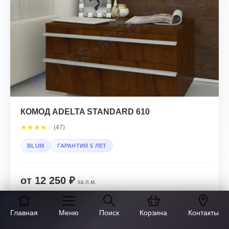
КОМОД ADELTA STANDARD 610
★
★
★
★
☆
(47)
BLUM
ГАРАНТИЯ 5 ЛЕТ
от 12 250 ₽
за п.м.
Заказать расчет
Главная
Меню
Поиск
Корзина
Контакты
Бесплатно за 30 мин