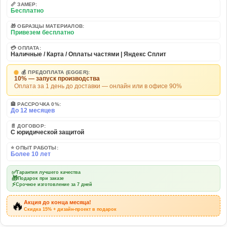
📏 ЗАМЕР:
Бесплатно
🎁 ОБРАЗЦЫ МАТЕРИАЛОВ:
Привезем бесплатно
💳 ОПЛАТА:
Наличные / Карта / Оплаты частями | Яндекс Сплит
💰 ПРЕДОПЛАТА (EGGER):
10% — запуск производства
Оплата за 1 день до доставки — онлайн или в офисе 90%
🏦 РАССРОЧКА 0%:
До 12 месяцев
📄 ДОГОВОР:
С юридической защитой
⭐ ОПЫТ РАБОТЫ:
Более 10 лет
✅
Гарантия лучшего качества
🎁
Подарок при заказе
⚡
Срочное изготовление за 7 дней
🔥
Акция до конца месяца!
Скидка 15% + дизайн-проект в подарок