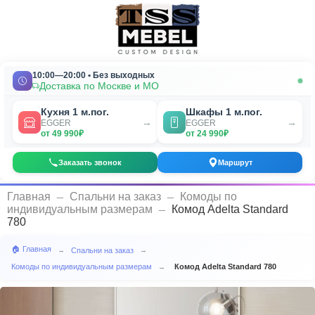
10:00—20:00 • Без выходных
Доставка по Москве и МО
Кухня 1 м.пог.
Шкафы 1 м.пог.
→
→
EGGER
EGGER
от 49 990₽
от 24 990₽
Заказать звонок
Маршрут
_
_
Главная
Спальни на заказ
Комоды по
_
индивидуальным размерам
Комод Adelta Standard
780
🏠 Главная
Спальни на заказ
→
→
Комоды по индивидуальным размерам
Комод Adelta Standard 780
→