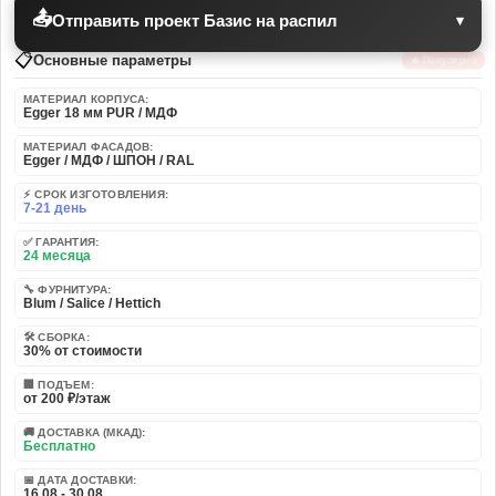
📤
Отправить проект Базис на распил
▾
📋
Основные параметры
🔥 Популярно
МАТЕРИАЛ КОРПУСА:
Egger 18 мм PUR / МДФ
МАТЕРИАЛ ФАСАДОВ:
Egger / МДФ / ШПОН / RAL
⚡ СРОК ИЗГОТОВЛЕНИЯ:
7-21 день
✅ ГАРАНТИЯ:
24 месяца
🔧 ФУРНИТУРА:
Blum / Salice / Hettich
🛠️ СБОРКА:
30% от стоимости
🏢 ПОДЪЕМ:
от 200 ₽/этаж
🚚 ДОСТАВКА (МКАД):
Бесплатно
📅 ДАТА ДОСТАВКИ:
16.08 - 30.08