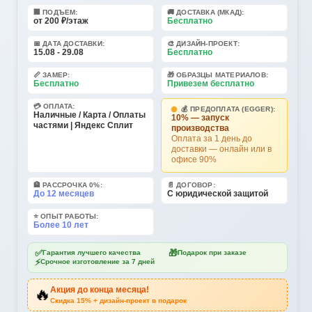
🏢 ПОДЪЕМ:
🚚 ДОСТАВКА (МКАД):
от 200 ₽/этаж
Бесплатно
📅 ДАТА ДОСТАВКИ:
🎨 ДИЗАЙН-ПРОЕКТ:
15.08 - 29.08
Бесплатно
📏 ЗАМЕР:
🎁 ОБРАЗЦЫ МАТЕРИАЛОВ:
Бесплатно
Привезем бесплатно
💳 ОПЛАТА:
💰 ПРЕДОПЛАТА (EGGER):
Наличные / Карта / Оплаты
10% — запуск
частями | Яндекс Сплит
производства
Оплата за 1 день до
доставки — онлайн или в
офисе 90%
🏦 РАССРОЧКА 0%:
📄 ДОГОВОР:
До 12 месяцев
С юридической защитой
⭐ ОПЫТ РАБОТЫ:
Более 10 лет
✅
🎁
Гарантия лучшего качества
Подарок при заказе
⚡
Срочное изготовление за 7 дней
🔥
Акция до конца месяца!
Скидка 15% + дизайн-проект в подарок