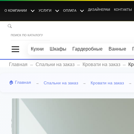
ДИЗАЙНЕРАМ
КОНТАКТЫ
О КОМПАНИИ
УСЛУГИ
ОПЛАТА
Кухни
Шкафы
Гардеробные
Ванные
_
_
_
Главная
Спальни на заказ
Кровати на заказ
Кр
🏠 Главная
Спальни на заказ
Кровати на заказ
→
→
→