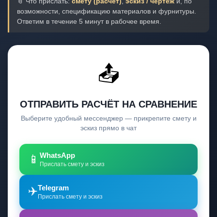
📎 Что прислать:
смету (расчёт)
,
эскиз / чертёж
и, по
возможности, спецификацию материалов и фурнитуры.
Ответим в течение 5 минут в рабочее время.
📤
ОТПРАВИТЬ РАСЧЁТ НА СРАВНЕНИЕ
Выберите удобный мессенджер — прикрепите смету и
эскиз прямо в чат
WhatsApp
📱
Прислать смету и эскиз
Telegram
✈️
Прислать смету и эскиз