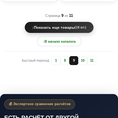
9
11
Страница
из
↓
Показать еще товары
(18 шт.)
↑
В начало каталога
1
8
9
10
11
Быстрый переход:
💰 Экспертное сравнение расчётов
ЕСТЬ РАСЧЁТ ОТ ДРУГОЙ