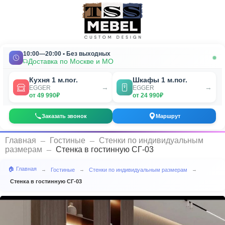
10:00—20:00 • Без выходных
Доставка по Москве и МО
Кухня 1 м.пог.
Шкафы 1 м.пог.
→
→
EGGER
EGGER
от 49 990₽
от 24 990₽
Заказать звонок
Маршрут
_
_
Главная
Гостиные
Стенки по индивидуальным
_
размерам
Стенка в гостинную СГ-03
🏠 Главная
Гостиные
Стенки по индивидуальным размерам
→
→
→
Стенка в гостинную СГ-03