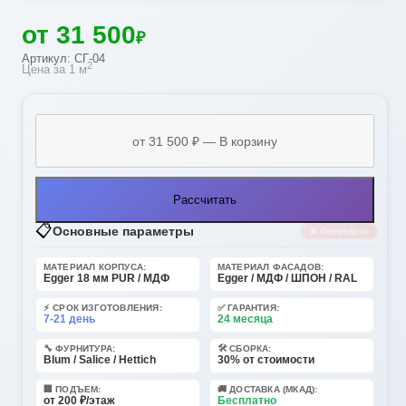
от 31 500
₽
Артикул: СГ-04
2
Цена за 1 м
Рассчитать
📋
Основные параметры
🔥 Популярно
МАТЕРИАЛ КОРПУСА:
МАТЕРИАЛ ФАСАДОВ:
Egger 18 мм PUR / МДФ
Egger / МДФ / ШПОН / RAL
⚡ СРОК ИЗГОТОВЛЕНИЯ:
✅ ГАРАНТИЯ:
7-21 день
24 месяца
🔧 ФУРНИТУРА:
🛠️ СБОРКА:
Blum / Salice / Hettich
30% от стоимости
🏢 ПОДЪЕМ:
🚚 ДОСТАВКА (МКАД):
от 200 ₽/этаж
Бесплатно