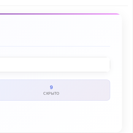
9
СКРЫТО