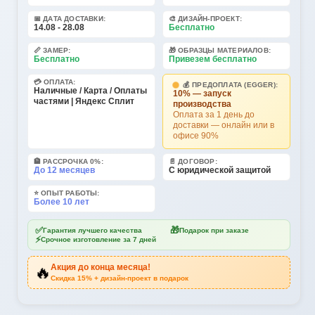
📅 ДАТА ДОСТАВКИ:
🎨 ДИЗАЙН-ПРОЕКТ:
14.08 - 28.08
Бесплатно
📏 ЗАМЕР:
🎁 ОБРАЗЦЫ МАТЕРИАЛОВ:
Бесплатно
Привезем бесплатно
💳 ОПЛАТА:
💰 ПРЕДОПЛАТА (EGGER):
Наличные / Карта / Оплаты
10% — запуск
частями | Яндекс Сплит
производства
Оплата за 1 день до
доставки — онлайн или в
офисе 90%
🏦 РАССРОЧКА 0%:
📄 ДОГОВОР:
До 12 месяцев
С юридической защитой
⭐ ОПЫТ РАБОТЫ:
Более 10 лет
✅
🎁
Гарантия лучшего качества
Подарок при заказе
⚡
Срочное изготовление за 7 дней
Акция до конца месяца!
🔥
Скидка 15% + дизайн-проект в подарок