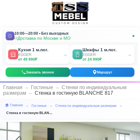
10:00—20:00 • Без выходных
Доставка по Москве и МО
Кухня 1 м.пог.
Шкафы 1 м.пог.
→
→
EGGER
EGGER
от 49 990₽
от 24 990₽
Заказать звонок
Маршрут
_
_
Главная
Гостиные
Стенки по индивидуальным
_
размерам
Стенка в гостиную BLANCHE 817
🏠 Главная
Гостиные
Стенки по индивидуальным размерам
→
→
→
Стенка в гостиную BLANCHE 817