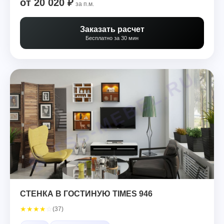
от 20 020 ₽
за п.м.
Заказать расчет
Бесплатно за 30 мин
СТЕНКА В ГОСТИНУЮ TIMES 946
★
★
★
★
☆
(37)