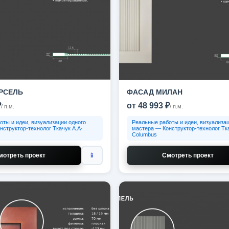
РСЕЛЬ
ФАСАД МИЛАН
₽
от 48 993 ₽
/ п.м.
/ п.м.
оты и идеи, визуализации одного
Реальные работы и идеи, визуализац
нструктор-технолог Ткачук А.А·
мастера — Конструктор-технолог Тка
Columbus
мотреть проект
📱
Смотреть проект