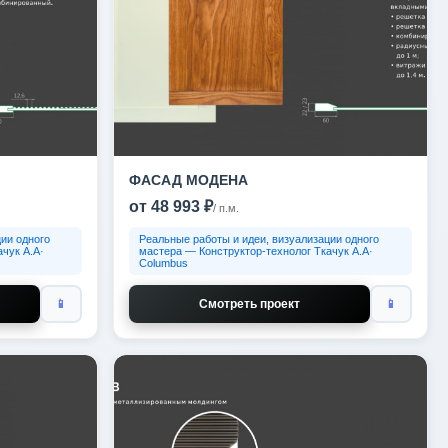
ФАСАД МОДЕНА
от 48 993 ₽
/ п.м.
ии одного
Реальные работы и идеи, визуализации одного
чук А.А·
мастера — Конструктор-технолог Ткачук А.А·
Columbus
📱
Смотреть проект
📱