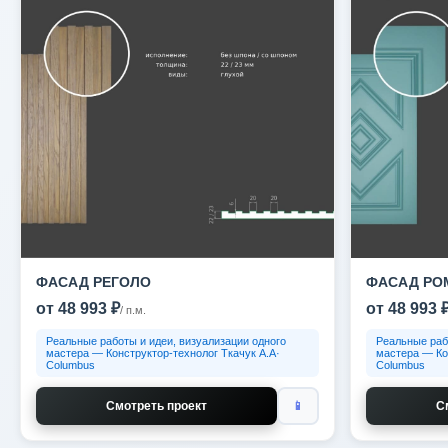
ФАСАД РЕГОЛО
ФАСАД РО
от 48 993 ₽
от 48 993 
/ п.м.
Реальные работы и идеи, визуализации одного
Реальные раб
мастера — Конструктор-технолог Ткачук А.А·
мастера — Ко
Columbus
Columbus
Смотреть проект
📱
С