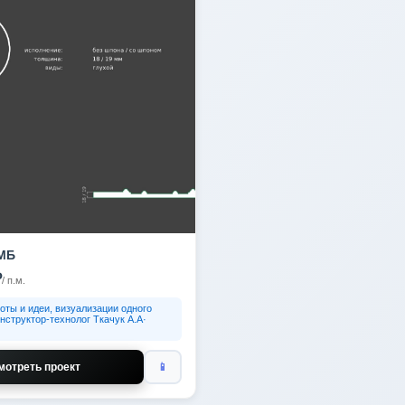
МБ
₽
/ п.м.
оты и идеи, визуализации одного
нструктор-технолог Ткачук А.А·
мотреть проект
📱