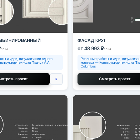
МБИНИРОВАННЫЙ
ФАСАД КРУГ
₽
от 48 993 ₽
/ п.м.
/ п.м.
оты и идеи, визуализации одного
Реальные работы и идеи, визуализац
нструктор-технолог Ткачук А.А·
мастера — Конструктор-технолог Тка
Columbus
мотреть проект
📱
Смотреть проект