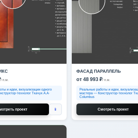
ИКС
ФАСАД ПАРАЛЛЕЛЬ
₽
от 48 993 ₽
/ п.м.
/ п.м.
оты и идеи, визуализации одного
Реальные работы и идеи, визуализац
нструктор-технолог Ткачук А.А·
мастера — Конструктор-технолог Тка
Columbus
мотреть проект
📱
Смотреть проект