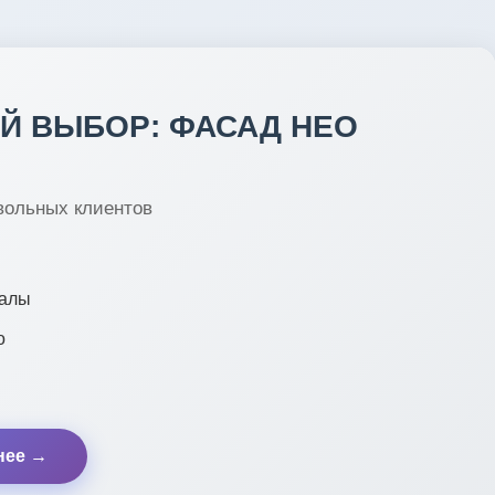
Й ВЫБОР: ФАСАД НЕО
вольных клиентов
иалы
о
нее →