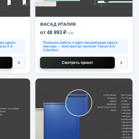
ФАСАД ИТАЛИЯ
от 48 993 ₽
/ п.м.
ии одного
Реальные работы и идеи, визуализации одного
чук А.А·
мастера — Конструктор-технолог Ткачук А.А·
Columbus
📱
Смотреть проект
📱