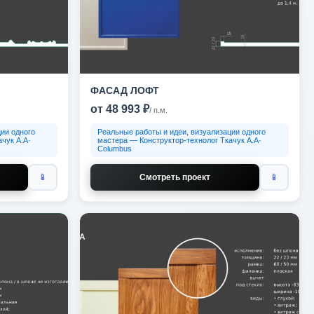
ФАСАД ЛОФТ
от 48 993 ₽
/ п.м.
ии одного
Реальные работы и идеи, визуализации одного
чук А.А·
мастера — Конструктор-технолог Ткачук А.А·
Columbus
📱
Смотреть проект
📱