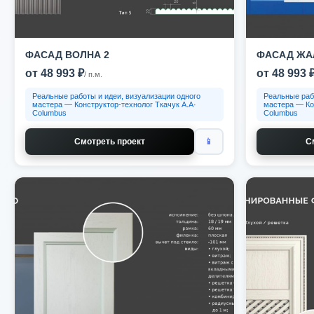
ФАСАД ВОЛНА 2
ФАСАД ЖА
от 48 993 ₽
от 48 993 
/ п.м.
Реальные работы и идеи, визуализации одного
Реальные раб
мастера — Конструктор-технолог Ткачук А.А·
мастера — Ко
Columbus
Columbus
Смотреть проект
📱
С