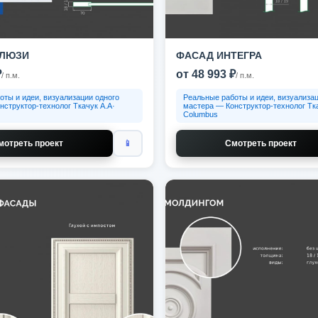
ЛЮЗИ
ФАСАД ИНТЕГРА
₽
от 48 993 ₽
/ п.м.
/ п.м.
оты и идеи, визуализации одного
Реальные работы и идеи, визуализац
нструктор-технолог Ткачук А.А·
мастера — Конструктор-технолог Тка
Columbus
мотреть проект
📱
Смотреть проект