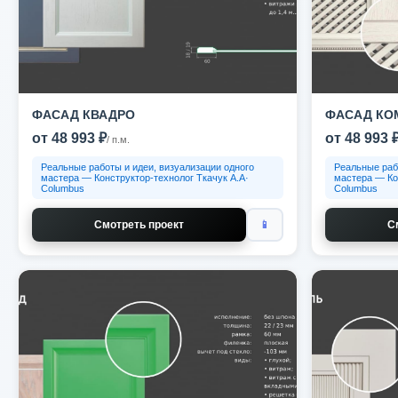
ФАСАД КВАДРО
ФАСАД КО
от 48 993 ₽
от 48 993 
/ п.м.
Реальные работы и идеи, визуализации одного
Реальные раб
мастера — Конструктор-технолог Ткачук А.А·
мастера — Ко
Columbus
Columbus
Смотреть проект
📱
С