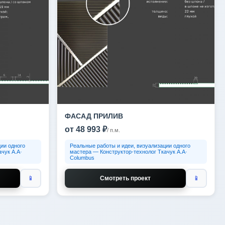
ФАСАД ПРИЛИВ
от 48 993 ₽
/ п.м.
ии одного
Реальные работы и идеи, визуализации одного
чук А.А·
мастера — Конструктор-технолог Ткачук А.А·
Columbus
📱
Смотреть проект
📱