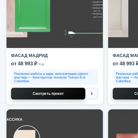
ФАСАД МАДРИД
ФАСАД МА
от 48 993 ₽
от 48 993 
/ п.м.
Реальные работы и идеи, визуализации одного
Реальные раб
мастера — Конструктор-технолог Ткачук А.А·
мастера — Ко
Columbus
Columbus
Смотреть проект
📱
С