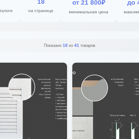
18
от 21 800₽
до 
талоге
на странице
минимальная цена
максим
18
41
Показано
из
товаров