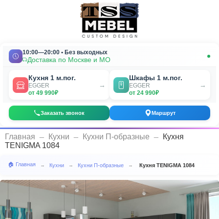
10:00—20:00 • Без выходных
Доставка по Москве и МО
Кухня 1 м.пог.
Шкафы 1 м.пог.
→
→
EGGER
EGGER
от 49 990₽
от 24 990₽
Заказать звонок
Маршрут
_
_
_
Главная
Кухни
Кухни П-образные
Кухня
TENIGMA 1084
🏠 Главная
Кухни
Кухни П-образные
Кухня TENIGMA 1084
→
→
→