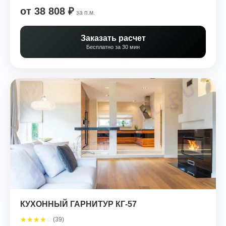
от 38 808 ₽
за п.м.
Заказать расчет
Бесплатно за 30 мин
КУХОННЫЙ ГАРНИТУР КГ-57
★
★
★
★
☆
(39)